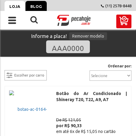
📞 (11) 2578-8448
LOJA
BLOG
Informe a placa!
Remover modelo
filtrar
Ordenar por:
Botão do Ar Condicionado |
Shineray T20, T22, A9, A7
De R$ 121,05
por R$ 90,33
em até 6x de R$ 15,05 no cartão