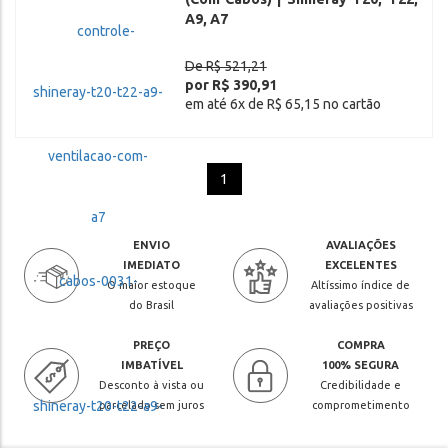
A9, A7
De R$ 521,21
por R$ 390,91
em até 6x de R$ 65,15 no cartão
1
ENVIO
AVALIAÇÕES
IMEDIATO
EXCELENTES
O maior estoque
Altíssimo índice de
do Brasil
avaliações positivas
PREÇO
COMPRA
IMBATÍVEL
100% SEGURA
Desconto à vista ou
Credibilidade e
parcelado sem juros
comprometimento