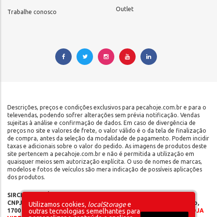
Outlet
Trabalhe conosco
Descrições, preços e condições exclusivos para pecahoje.com.br e para o
televendas, podendo sofrer alterações sem prévia notificação. Vendas
sujeitas à análise e confirmação de dados. Em caso de divergência de
preços no site e valores de frete, o valor válido é o da tela de finalização
de compra, antes da seleção da modalidade de pagamento. Podem incidir
taxas e adicionais sobre o valor do pedido. As imagens de produtos deste
site pertencem a pecahoje.com.br e não é permitida a utilização em
quaisquer meios sem autorização explícita. O uso de nomes de marcas,
modelos e fotos de veículos são mera indicação de possíveis aplicações
dos produtos.
SIRCILLI COMÉRCIO DE COMPONENTES AUTOMOTIVOS LTDA |
CNPJ: 17.653.102/0001-09 | IE: 142.141.908.115 | Rua do Manifesto,
Utilizamos cookies,
localStorage
e
1700 - Ipiranga - São Paulo/SP - CEP 04209-002 |
SOMOS UMA LOJA
outras tecnologias semelhantes para