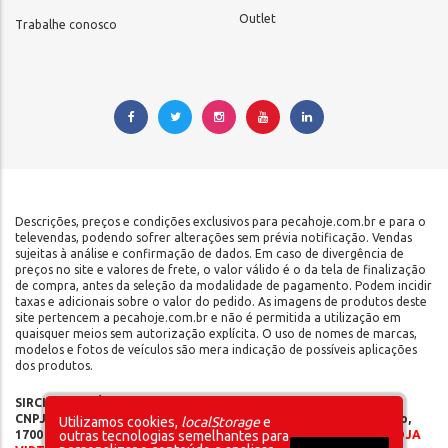
Outlet
Trabalhe conosco
Descrições, preços e condições exclusivos para pecahoje.com.br e para o
televendas, podendo sofrer alterações sem prévia notificação. Vendas
sujeitas à análise e confirmação de dados. Em caso de divergência de
preços no site e valores de frete, o valor válido é o da tela de finalização
de compra, antes da seleção da modalidade de pagamento. Podem incidir
taxas e adicionais sobre o valor do pedido. As imagens de produtos deste
site pertencem a pecahoje.com.br e não é permitida a utilização em
quaisquer meios sem autorização explícita. O uso de nomes de marcas,
modelos e fotos de veículos são mera indicação de possíveis aplicações
dos produtos.
SIRCILLI COMÉRCIO DE COMPONENTES AUTOMOTIVOS LTDA |
CNPJ: 17.653.102/0001-09 | IE: 142.141.908.115 | Rua do Manifesto,
Utilizamos cookies,
localStorage
e
1700 - Ipiranga - São Paulo/SP - CEP 04209-002 |
SOMOS UMA LOJA
outras tecnologias semelhantes para