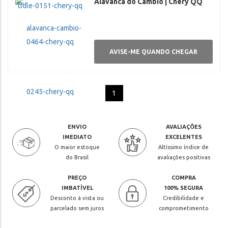
Alavanca do Câmbio | Chery QQ
AVISE-ME QUANDO CHEGAR
1
ENVIO
AVALIAÇÕES
IMEDIATO
EXCELENTES
O maior estoque
Altíssimo índice de
do Brasil
avaliações positivas
PREÇO
COMPRA
IMBATÍVEL
100% SEGURA
Desconto à vista ou
Credibilidade e
parcelado sem juros
comprometimento