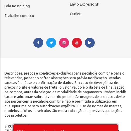
Envio Expresso SP
Leia nosso blog
Outlet
Trabalhe conosco
Descrições, preços e condições exclusivos para pecahoje.com.br e para o
televendas, podendo sofrer alterações sem prévia notificação. Vendas
sujeitas à análise e confirmação de dados. Em caso de divergência de
preços no site e valores de frete, o valor válido é o da tela de finalização
de compra, antes da seleção da modalidade de pagamento. Podem incidir
taxas e adicionais sobre o valor do pedido. As imagens de produtos deste
site pertencem a pecahoje.com.br e não é permitida a utilização em
quaisquer meios sem autorização explícita. O uso de nomes de marcas,
modelos e fotos de veículos são mera indicação de possíveis aplicações
dos produtos.
SIRCILLI COMÉRCIO DE COMPONENTES AUTOMOTIVOS LTDA |
CNPJ: 17.653.102/0001-09 | IE: 142.141.908.115 | Rua do Manifesto,