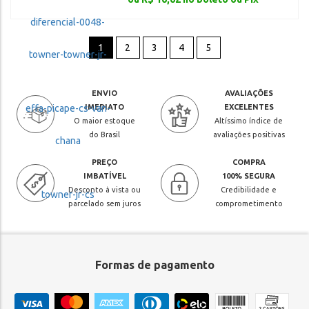
1
2
3
4
5
ENVIO
AVALIAÇÕES
IMEDIATO
EXCELENTES
O maior estoque
Altíssimo índice de
do Brasil
avaliações positivas
PREÇO
COMPRA
IMBATÍVEL
100% SEGURA
Desconto à vista ou
Credibilidade e
parcelado sem juros
comprometimento
Formas de pagamento