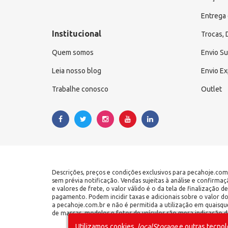
Entrega 
Institucional
Trocas,
Quem somos
Envio S
Leia nosso blog
Envio E
Trabalhe conosco
Outlet
Descrições, preços e condições exclusivos para pecahoje.com
sem prévia notificação. Vendas sujeitas à análise e confirma
e valores de frete, o valor válido é o da tela de finalização
pagamento. Podem incidir taxas e adicionais sobre o valor d
a pecahoje.com.br e não é permitida a utilização em quaisqu
de marcas, modelos e fotos de veículos são mera indicação de
Utilizamos cookies,
localStorage
e outras tecnol