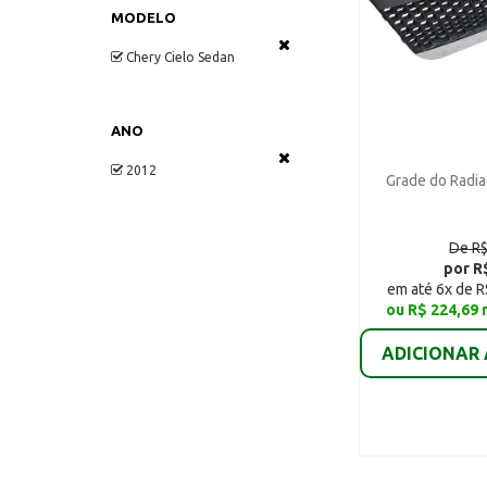
MODELO
Chery Cielo Sedan
ANO
2012
Grade do Radia
De R$
por R
em até 6x de R
ou R$ 224,69 
ADICIONAR