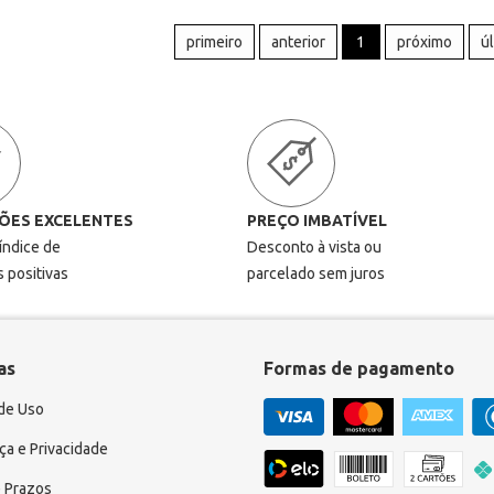
primeiro
anterior
1
próximo
ú
ÕES EXCELENTES
PREÇO IMBATÍVEL
 índice de
Desconto à vista ou
s positivas
parcelado sem juros
as
Formas de pagamento
de Uso
a e Privacidade
 Prazos