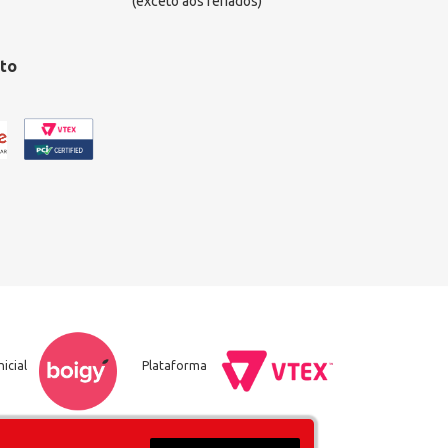
(exceto aos feriados)
to
nicial
Plataforma