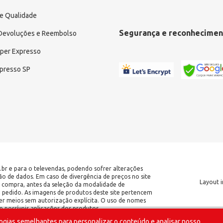
e Qualidade
Segurança e reconhecimen
 Devoluções e Reembolso
uper Expresso
xpresso SP
.br e para o televendas, podendo sofrer alterações
ção de dados. Em caso de divergência de preços no site
Layout i
 de compra, antes da seleção da modalidade de
o pedido. As imagens de produtos deste site pertencem
er meios sem autorização explícita. O uso de nomes
 possíveis aplicações dos produtos.
ogias semelhantes para personalizar o conteúdo e analisar nosso