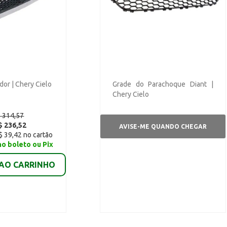
dor | Chery Cielo
Grade do Parachoque Diant |
Chery Cielo
 314,57
$ 236,52
AVISE-ME QUANDO CHEGAR
$ 39,42 no cartão
no boleto ou Pix
 AO CARRINHO