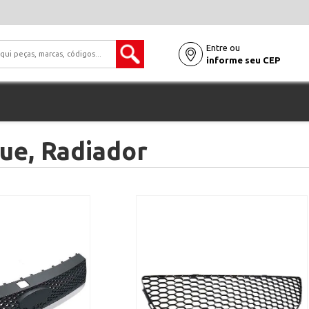
Entre ou
informe seu CEP
ue, Radiador