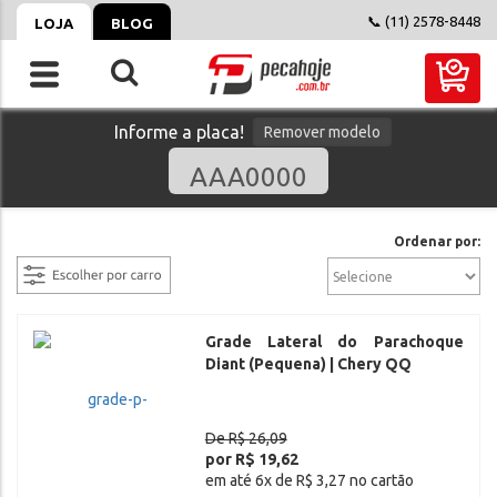
📞 (11) 2578-8448
LOJA
BLOG
Informe a placa!
Remover modelo
filtrar
Ordenar por:
Grade Lateral do Parachoque
Diant (Pequena) | Chery QQ
De R$ 26,09
por R$ 19,62
em até 6x de R$ 3,27 no cartão