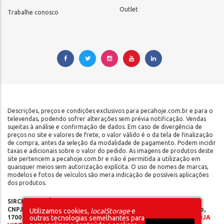
Outlet
Trabalhe conosco
Descrições, preços e condições exclusivos para pecahoje.com.br e para o
televendas, podendo sofrer alterações sem prévia notificação. Vendas
sujeitas à análise e confirmação de dados. Em caso de divergência de
preços no site e valores de frete, o valor válido é o da tela de finalização
de compra, antes da seleção da modalidade de pagamento. Podem incidir
taxas e adicionais sobre o valor do pedido. As imagens de produtos deste
site pertencem a pecahoje.com.br e não é permitida a utilização em
quaisquer meios sem autorização explícita. O uso de nomes de marcas,
modelos e fotos de veículos são mera indicação de possíveis aplicações
dos produtos.
SIRCILLI COMÉRCIO DE COMPONENTES AUTOMOTIVOS LTDA |
CNPJ: 17.653.102/0001-09 | IE: 142.141.908.115 | Rua do Manifesto,
Utilizamos cookies,
localStorage
e
1700 - Ipiranga - São Paulo/SP - CEP 04209-002 |
SOMOS UMA LOJA
outras tecnologias semelhantes para