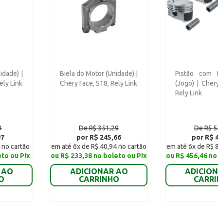
idade) |
Biela do Motor (Unidade) |
Pistão com 
ely Link
Chery Face, S18, Rely Link
(Jogo) | Cher
Rely Link
3
De R$ 351,29
De R$ 5
97
por R$ 245,66
por R$ 
 no cartão
em até 6x de R$ 40,94 no cartão
em até 6x de R$ 
eto ou Pix
ou R$ 233,38 no boleto ou Pix
ou R$ 456,46 no
 AO
ADICIONAR AO
ADICIO
O
CARRINHO
CARR