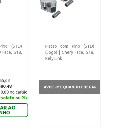
Pino (STD)
Pistão com Pino (STD)
y Face, S18,
(Jogo) | Chery Face, S18,
Rely Link
55,63
480,48
AVISE-ME QUANDO CHEGAR
80,08 no cartão
 boleto ou Pix
NAR AO
INHO