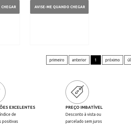
O CHEGAR
AVISE-ME QUANDO CHEGAR
primeiro
anterior
1
próximo
ú
ÕES EXCELENTES
PREÇO IMBATÍVEL
 índice de
Desconto à vista ou
s positivas
parcelado sem juros