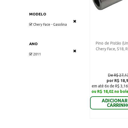
MODELO
Chery Face - Gasolina
Pino de Pistão (Un
ANO
Chery Face, S18, R
2011
De R$ 27,1
por R$ 18,
em até 6x de R$ 3,16
ou R$ 18,02 no bol
ADICIONAR
CARRINH