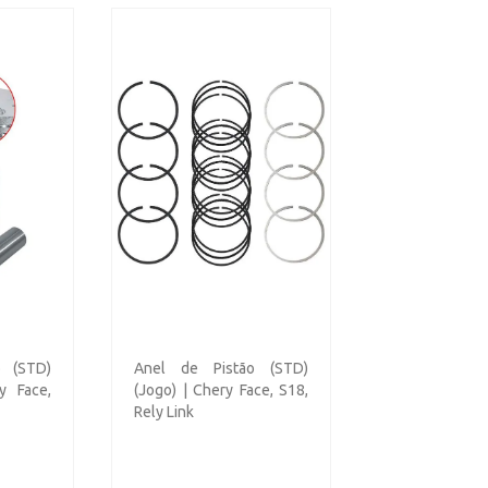
o (STD)
Anel de Pistão (STD)
y Face,
(Jogo) | Chery Face, S18,
Rely Link