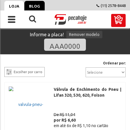
📞 (11) 2578-8448
LOJA
BLOG
Informe a placa!
Remover modelo
filtrar
Ordenar por:
Válvula de Enchimento do Pneu |
Lifan 320, 530, 620, Foison
De R$ 11,04
por R$ 6,60
em até 6x de R$ 1,10 no cartão