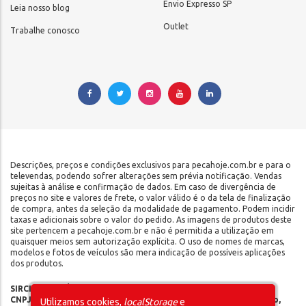
Envio Expresso SP
Leia nosso blog
Outlet
Trabalhe conosco
Descrições, preços e condições exclusivos para pecahoje.com.br e para o
televendas, podendo sofrer alterações sem prévia notificação. Vendas
sujeitas à análise e confirmação de dados. Em caso de divergência de
preços no site e valores de frete, o valor válido é o da tela de finalização
de compra, antes da seleção da modalidade de pagamento. Podem incidir
taxas e adicionais sobre o valor do pedido. As imagens de produtos deste
site pertencem a pecahoje.com.br e não é permitida a utilização em
quaisquer meios sem autorização explícita. O uso de nomes de marcas,
modelos e fotos de veículos são mera indicação de possíveis aplicações
dos produtos.
SIRCILLI COMÉRCIO DE COMPONENTES AUTOMOTIVOS LTDA |
CNPJ: 17.653.102/0001-09 | IE: 142.141.908.115 | Rua do Manifesto,
Utilizamos cookies,
localStorage
e