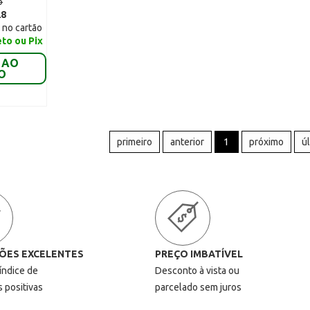
6
28
 no cartão
eto ou Pix
 AO
O
primeiro
anterior
1
próximo
ú
ÕES EXCELENTES
PREÇO IMBATÍVEL
 índice de
Desconto à vista ou
s positivas
parcelado sem juros