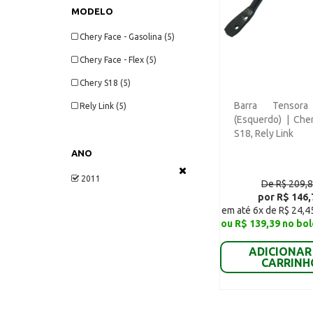
MODELO
Chery Face - Gasolina (5)
Chery Face - Flex (5)
Chery S18 (5)
Barra Tensora
Rely Link (5)
(Esquerdo) | Che
S18, Rely Link
ANO
2011
De R$ 209,
por R$ 146,
em até 6x de R$ 24,4
ou R$ 139,39 no bol
ADICIONAR
CARRINH