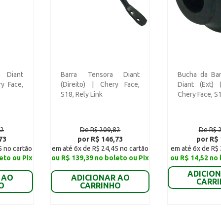
 Diant
Barra Tensora Diant
Bucha da Bar
ry Face,
(Direito) | Chery Face,
Diant (Ext) 
S18, Rely Link
Chery Face, S1
82
De R$ 209,82
De R$ 
73
por R$ 146,73
por R$ 
5 no cartão
em até 6x de R$ 24,45 no cartão
em até 6x de R$ 
eto ou Pix
ou R$ 139,39 no boleto ou Pix
ou R$ 14,52 no 
ADICIO
 AO
ADICIONAR AO
CARR
O
CARRINHO