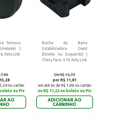
ra Tensora
Bucha da Barra
(Unidade) |
Estabilizadora Diant
8, Rely Link
(Direito ou Esquerdo) |
Chery Face, S18, Rely Link
27,96
De R$ 15,70
15,28
por R$ 11,81
2,54 no cartão
em até 6x de R$ 1,96 no cartão
boleto ou Pix
ou R$ 11,22 no boleto ou Pix
NAR AO
ADICIONAR AO
INHO
CARRINHO