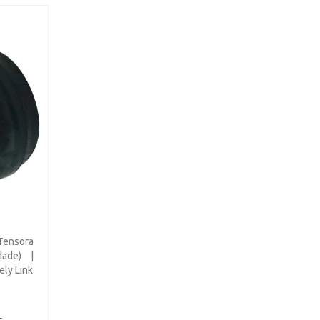
Tensora
dade) |
ely Link