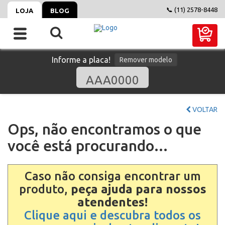
📞 (11) 2578-8448
LOJA
BLOG
Informe a placa!
Remover modelo
VOLTAR
Ops, não encontramos o que
você está procurando...
Caso não consiga encontrar um
produto,
peça ajuda para nossos
atendentes!
Clique aqui e descubra todos os