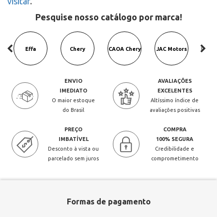
visitar
.
Pesquise nosso catálogo por marca!
Effa
Chery
CAOA Chery
JAC Motors
L
ENVIO
AVALIAÇÕES
IMEDIATO
EXCELENTES
O maior estoque
Altíssimo índice de
do Brasil
avaliações positivas
PREÇO
COMPRA
IMBATÍVEL
100% SEGURA
Desconto à vista ou
Credibilidade e
parcelado sem juros
comprometimento
Formas de pagamento