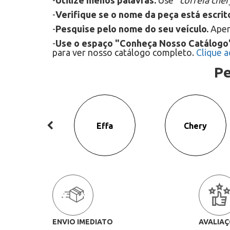
-
Utilize menos palavras.
Use
"correia che
-
Verifique se o nome da peça está escri
-
Pesquise pelo nome do seu veículo.
Apen
-
Use o espaço "Conheça Nosso Catálogo
para ver nosso catálogo completo.
Clique a
Pe
Effa
Chery
ENVIO IMEDIATO
AVALIAÇ