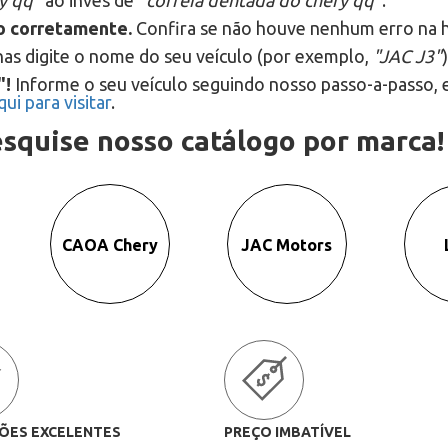
ry qq"
ao invés de
"correia dentada do chery qq"
.
to corretamente.
Confira se não houve nenhum erro na h
as digite o nome do seu veículo (por exemplo,
"JAC J3"
"!
Informe o seu veículo seguindo nosso passo-a-passo, en
qui para visitar
.
squise nosso catálogo por marca!
CAOA Chery
JAC Motors
ÕES EXCELENTES
PREÇO IMBATÍVEL