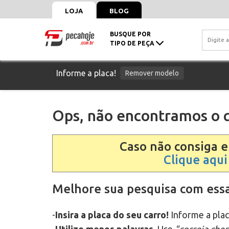
LOJA
BLOG
BUSQUE POR
TIPO DE PEÇA
Informe a placa!
Remover modelo
Ops, não encontramos o q
Caso não consiga 
Clique aqui
Melhore sua pesquisa com essa
-
Insira a placa do seu carro!
Informe a plac