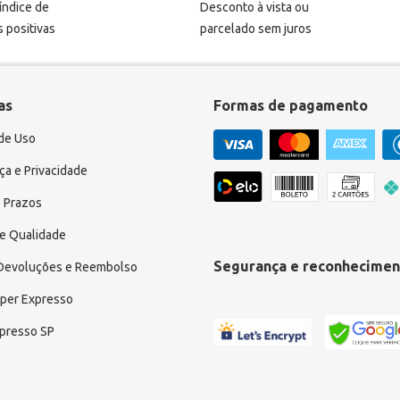
 índice de
Desconto à vista ou
s positivas
parcelado sem juros
as
Formas de pagamento
de Uso
a e Privacidade
 Prazos
e Qualidade
Segurança e reconhecimen
 Devoluções e Reembolso
uper Expresso
xpresso SP