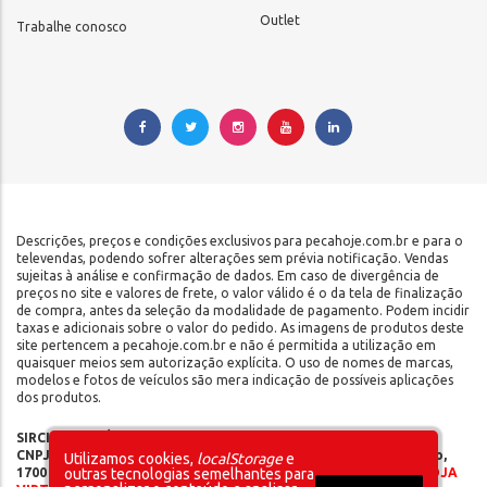
Outlet
Trabalhe conosco
Descrições, preços e condições exclusivos para pecahoje.com.br e para o
televendas, podendo sofrer alterações sem prévia notificação. Vendas
sujeitas à análise e confirmação de dados. Em caso de divergência de
preços no site e valores de frete, o valor válido é o da tela de finalização
de compra, antes da seleção da modalidade de pagamento. Podem incidir
taxas e adicionais sobre o valor do pedido. As imagens de produtos deste
site pertencem a pecahoje.com.br e não é permitida a utilização em
quaisquer meios sem autorização explícita. O uso de nomes de marcas,
modelos e fotos de veículos são mera indicação de possíveis aplicações
dos produtos.
SIRCILLI COMÉRCIO DE COMPONENTES AUTOMOTIVOS LTDA |
CNPJ: 17.653.102/0001-09 | IE: 142.141.908.115 | Rua do Manifesto,
Utilizamos cookies,
localStorage
e
1700 - Ipiranga - São Paulo/SP - CEP 04209-002 |
SOMOS UMA LOJA
outras tecnologias semelhantes para