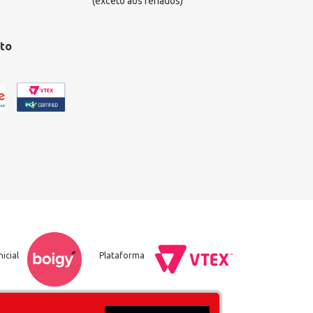
(exceto aos feriados)
to
nicial
Plataforma