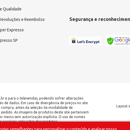
e Qualidade
Segurança e reconhecimen
 Devoluções e Reembolso
uper Expresso
xpresso SP
.br e para o televendas, podendo sofrer alterações
ção de dados. Em caso de divergência de preços no site
Layout i
 de compra, antes da seleção da modalidade de
o pedido. As imagens de produtos deste site pertencem
er meios sem autorização explícita. O uso de nomes
 possíveis aplicações dos produtos.
ogias semelhantes para personalizar o conteúdo e analisar nosso