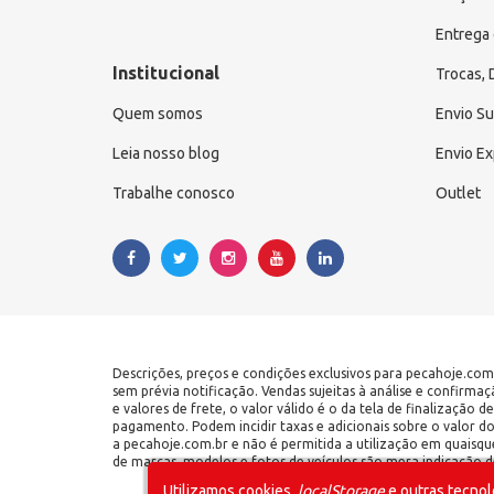
Entrega 
Institucional
Trocas,
Quem somos
Envio S
Leia nosso blog
Envio E
Trabalhe conosco
Outlet
Descrições, preços e condições exclusivos para pecahoje.com
sem prévia notificação. Vendas sujeitas à análise e confirma
e valores de frete, o valor válido é o da tela de finalização
pagamento. Podem incidir taxas e adicionais sobre o valor d
a pecahoje.com.br e não é permitida a utilização em quaisqu
de marcas, modelos e fotos de veículos são mera indicação de
Utilizamos cookies,
localStorage
e outras tecnol