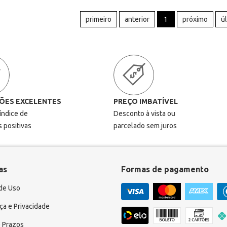
primeiro
anterior
1
próximo
ú
ÕES EXCELENTES
PREÇO IMBATÍVEL
 índice de
Desconto à vista ou
s positivas
parcelado sem juros
as
Formas de pagamento
de Uso
a e Privacidade
 Prazos