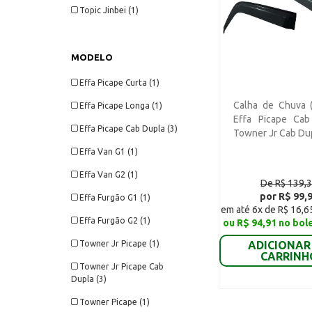
Topic Jinbei (1)
MODELO
Effa Picape Curta (1)
Calha de Chuva (
Effa Picape Longa (1)
Effa Picape Cab
Effa Picape Cab Dupla (3)
Towner Jr Cab Du
Effa Van G1 (1)
Effa Van G2 (1)
De R$ 139,
por R$ 99,
Effa Furgão G1 (1)
em até 6x de R$ 16,6
Effa Furgão G2 (1)
ou R$ 94,91 no bol
Towner Jr Picape (1)
ADICIONAR
CARRINH
Towner Jr Picape Cab
Dupla (3)
Towner Picape (1)