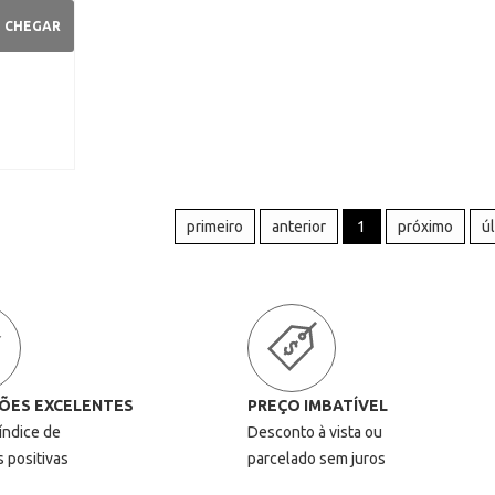
O CHEGAR
primeiro
anterior
1
próximo
ú
ÕES EXCELENTES
PREÇO IMBATÍVEL
 índice de
Desconto à vista ou
s positivas
parcelado sem juros