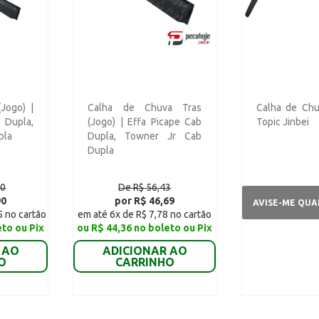
Jogo) |
Calha de Chuva Tras
Calha de Chu
 Dupla,
(Jogo) | Effa Picape Cab
Topic Jinbei
pla
Dupla, Towner Jr Cab
Dupla
30
De R$ 56,43
90
por R$ 46,69
AVISE-ME QU
5 no cartão
em até 6x de R$ 7,78 no cartão
eto ou Pix
ou R$ 44,36 no boleto ou Pix
 AO
ADICIONAR AO
O
CARRINHO