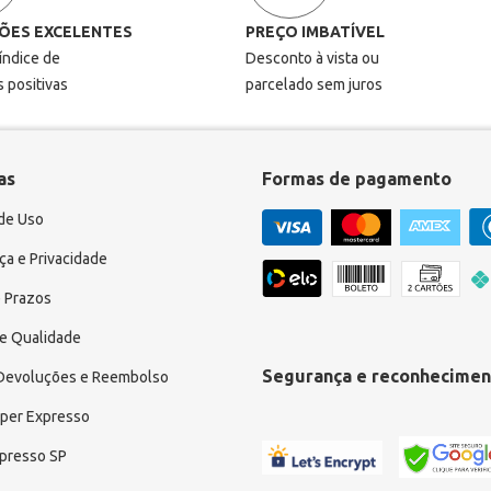
ÕES EXCELENTES
PREÇO IMBATÍVEL
 índice de
Desconto à vista ou
s positivas
parcelado sem juros
as
Formas de pagamento
de Uso
a e Privacidade
 Prazos
e Qualidade
Segurança e reconhecimen
 Devoluções e Reembolso
uper Expresso
xpresso SP