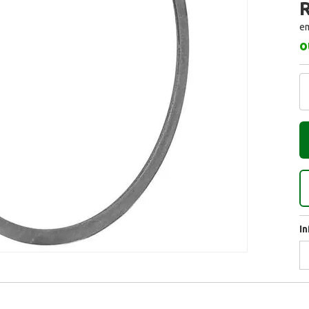
R
em
o
I