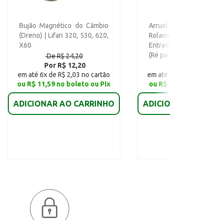
Bujão Magnético do Câmbio
Arruela de Ajus
(Dreno) | Lifan 320, 530, 620,
Rolamento Tras do E
X60
Entrada (1,39 mm) | Lif
(Ré para Frente)
De R$ 24,20
De R$ 8,71
Por R$ 12,20
Por R$ 4,90
em até 6x de R$ 2,03 no cartão
em até 6x de R$ 0,82 no
ou R$ 11,59 no boleto ou Pix
ou R$ 4,66 no boleto 
ADICIONAR AO CARRINHO
ADICIONAR AO CAR