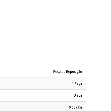
Peça de Reposição
1 Peça
Única
0,557 kg