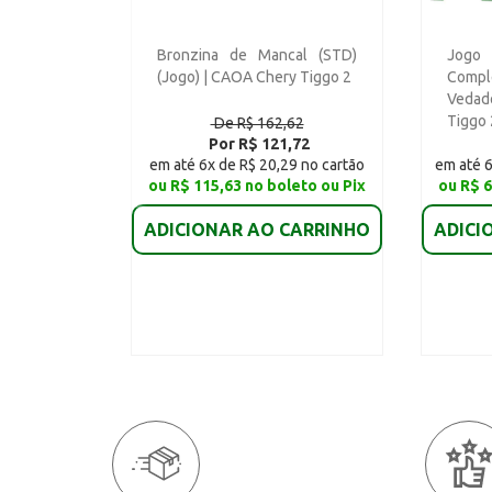
Bronzina de Mancal (STD)
Jogo 
(Jogo) | CAOA Chery Tiggo 2
Compl
Vedad
Tiggo 
De R$ 162,62
Por R$ 121,72
em até 6x de R$ 20,29 no cartão
em até 6
ou R$ 115,63 no boleto ou Pix
ou R$ 6
ADICIONAR AO CARRINHO
ADICI