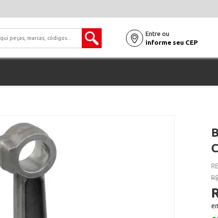
Entre ou
informe seu CEP
B
RE
R$
em