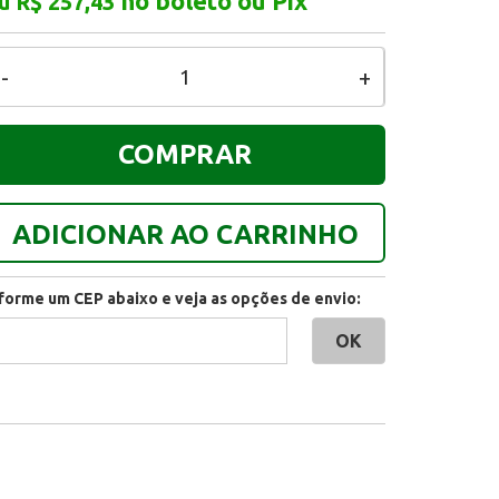
no boleto ou Pix
u R$ 257,43
-
+
COMPRAR
ADICIONAR AO CARRINHO
nforme um CEP abaixo e veja as opções de envio: