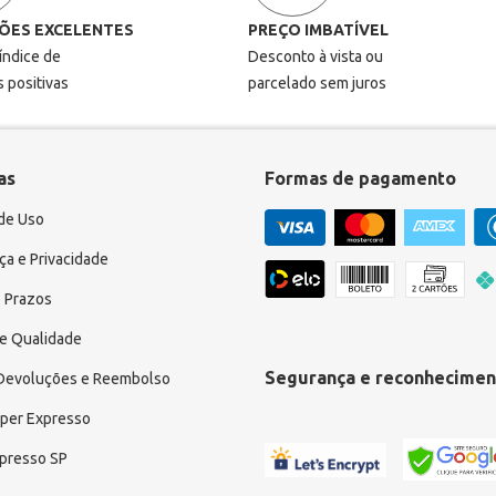
ÕES EXCELENTES
PREÇO IMBATÍVEL
 índice de
Desconto à vista ou
s positivas
parcelado sem juros
as
Formas de pagamento
de Uso
a e Privacidade
 Prazos
e Qualidade
Segurança e reconhecimen
 Devoluções e Reembolso
uper Expresso
xpresso SP