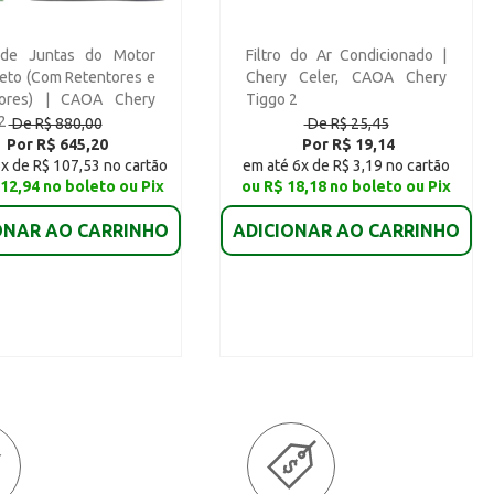
de Juntas do Motor
Filtro do Ar Condicionado |
eto (Com Retentores e
Chery Celer, CAOA Chery
ores) | CAOA Chery
Tiggo 2
2
De R$ 880,00
De R$ 25,45
Por R$ 645,20
Por R$ 19,14
x de R$ 107,53 no cartão
em até 6x de R$ 3,19 no cartão
12,94 no boleto ou Pix
ou R$ 18,18 no boleto ou Pix
ONAR AO CARRINHO
ADICIONAR AO CARRINHO