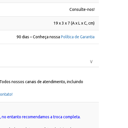
Consulte-nos!
19 x 3 x 7 (A x L x C, cm)
90 dias – Conheça nossa
Política de Garantia
 Todos nossos canais de atendimento, incluindo
ontato!
e, no entanto recomendamos a troca completa.