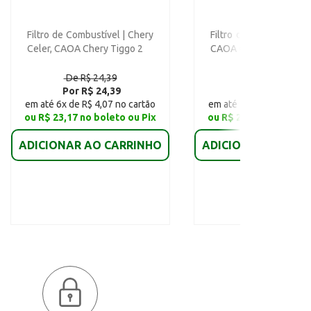
Filtro de Combustível | Chery
Filtro de Óleo | Chery 
Celer, CAOA Chery Tiggo 2
CAOA Chery Tiggo 2
De R$ 24,39
De R$ 34,37
Por R$ 24,39
Por R$ 25,84
em até 6x de R$ 4,07 no cartão
em até 6x de R$ 4,31 no
ou R$ 23,17 no boleto ou Pix
ou R$ 24,55 no boleto
ADICIONAR AO CARRINHO
ADICIONAR AO CAR