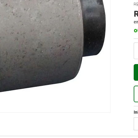
R$
R
em
o
I