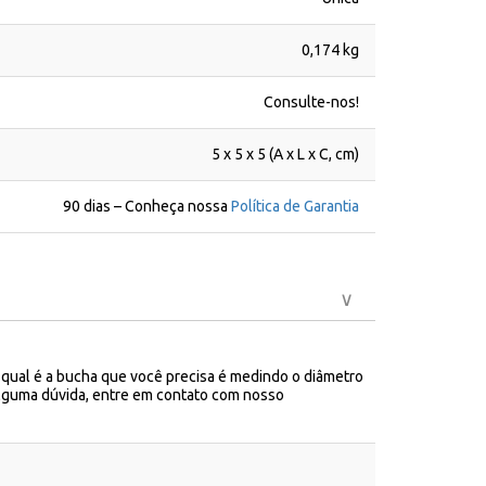
0,174 kg
Consulte-nos!
5 x 5 x 5 (A x L x C, cm)
90 dias – Conheça nossa
Política de Garantia
r qual é a bucha que você precisa é medindo o diâmetro
 alguma dúvida, entre em contato com nosso