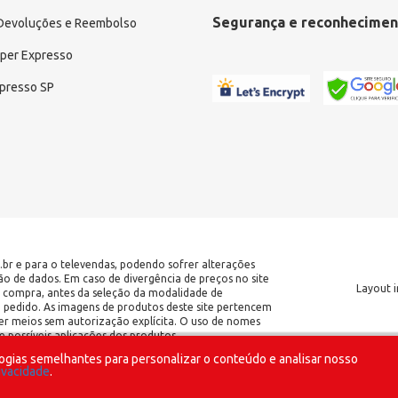
Segurança e reconhecimen
 Devoluções e Reembolso
uper Expresso
xpresso SP
.br e para o televendas, podendo sofrer alterações
ção de dados. Em caso de divergência de preços no site
Layout i
 de compra, antes da seleção da modalidade de
o pedido. As imagens de produtos deste site pertencem
er meios sem autorização explícita. O uso de nomes
 possíveis aplicações dos produtos.
ogias semelhantes para personalizar o conteúdo e analisar nosso
| CNPJ: 17.653.102/0001-09 | IE:
rivacidade
.
o Paulo/SP - CEP 04209-002 |
SOMOS UMA LOJA