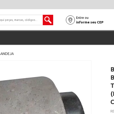
Entre ou
informe seu CEP
BANDEJA
T
(
RE