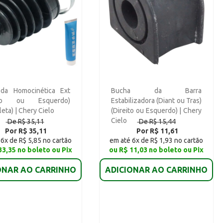
 da Homocinética Ext
Bucha da Barra
eito ou Esquerdo)
Estabilizadora (Diant ou Tras)
eta) | Chery Cielo
(Direito ou Esquerdo) | Chery
Cielo
De R$ 35,11
De R$ 15,44
Por R$ 35,11
Por R$ 11,61
6x de R$ 5,85 no cartão
em até 6x de R$ 1,93 no cartão
33,35 no boleto ou Pix
ou R$ 11,03 no boleto ou Pix
ONAR AO CARRINHO
ADICIONAR AO CARRINHO