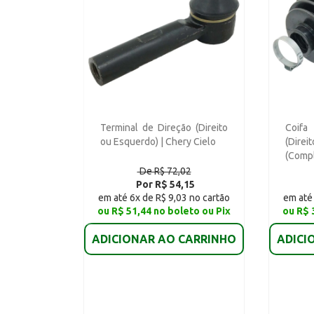
Terminal de Direção (Direito
Coifa
ou Esquerdo) | Chery Cielo
(Dir
(Compl
De R$ 72,02
Por R$ 54,15
em até 6x de R$ 9,03 no cartão
em até 
ou R$ 51,44 no boleto ou Pix
ou R$ 
ADICIONAR AO CARRINHO
ADICI