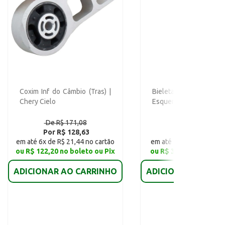
Coxim Inf do Câmbio (Tras) |
Bieleta Tras (Direi
Chery Cielo
Esquerdo) | Chery Ciel
De R$ 171,08
De R$ 46,96
Por R$ 128,63
Por R$ 35,31
em até 6x de R$ 21,44 no cartão
em até 6x de R$ 5,89 no
ou R$ 122,20 no boleto ou Pix
ou R$ 33,54 no boleto
ADICIONAR AO CARRINHO
ADICIONAR AO CAR