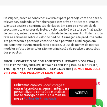
Descrições, preços e condições exclusivos para pecahoje.com.br e para o
televendas, podendo sofrer alterações sem prévia notificação. Vendas
sujeitas à análise e confirmação de dados. Em caso de divergência de
preços no site e valores de frete, o valor válido é o da tela de finalização
de compra, antes da seleção da modalidade de pagamento. Podem incidir
taxas e adicionais sobre o valor do pedido. As imagens de produtos deste
site pertencem a pecahoje.com.br e não é permitida a utilização em
quaisquer meios sem autorização explícita. O uso de nomes de marcas,
modelos e fotos de veículos são mera indicação de possíveis aplicações
dos produtos.
SIRCILLI COMÉRCIO DE COMPONENTES AUTOMOTIVOS LTDA |
CNPJ: 17.653.102/0001-09 | IE: 142.141.908.115 | Rua do Manifesto,
1700 - Ipiranga - São Paulo/SP - CEP 04209-002 |
SOMOS UMA LOJA
VIRTUAL – NÃO POSSUÍMOS LOJA FÍSICA
Layout inicial
Plataforma
Utilizamos cookies,
localStorage
e
outras tecnologias semelhantes para
personalizar o conteúdo e analisar
ACEITAR
nosso tráfego de web. Leia mais na
nossa
Política de Privacidade
.