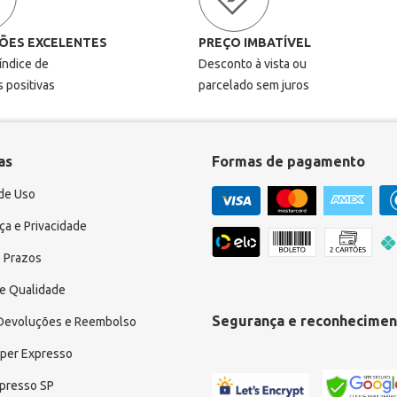
ÕES EXCELENTES
PREÇO IMBATÍVEL
 índice de
Desconto à vista ou
s positivas
parcelado sem juros
as
Formas de pagamento
de Uso
a e Privacidade
 Prazos
e Qualidade
Segurança e reconhecimen
 Devoluções e Reembolso
uper Expresso
xpresso SP