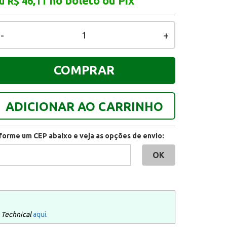
no boleto ou Pix
u R$ 46,11
-
+
COMPRAR
ADICIONAR AO CARRINHO
nforme um CEP abaixo e veja as opções de envio:
 Technical
aqui.