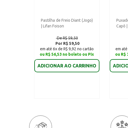
Pastilha de Freio Diant (Jogo)
Puxa
| Lifan Foison
Capô |
De R$ 59,50
Por R$ 59,50
em até 6x de R$ 9,92 no cartão
em até 
ou R$ 56,53 no boleto ou Pix
ou R$ 
ADICIONAR AO CARRINHO
ADICI