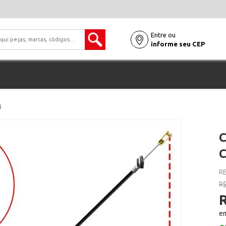
Entre ou
informe seu CEP
M
RE
R$
R
em