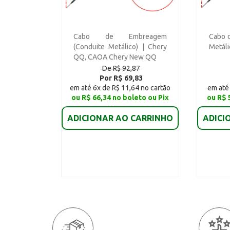
Cabo de Embreagem
Cabo 
(Conduite Metálico) | Chery
Metáli
QQ, CAOA Chery New QQ
De R$ 92,87
Por R$ 69,83
em até 6x de R$ 11,64 no cartão
em até 
ou R$ 66,34 no boleto ou Pix
ou R$ 
ADICIONAR AO CARRINHO
ADICI