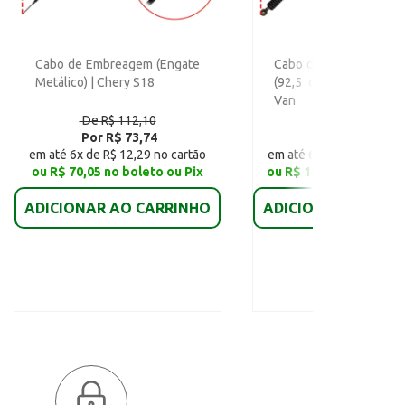
Cabo de Embreagem (Engate
Cabo de Mudança de 
Metálico) | Chery S18
(92,5 cm) | Chana Pi
Van
De R$ 112,10
De R$ 152,25
Por R$ 73,74
Por R$ 114,47
em até 6x de R$ 12,29 no cartão
em até 6x de R$ 19,08 no
ou R$ 70,05 no boleto ou Pix
ou R$ 108,75 no boleto
ADICIONAR AO CARRINHO
ADICIONAR AO CAR