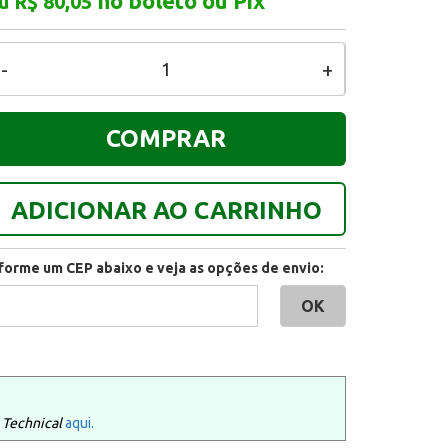
no boleto ou Pix
u R$ 80,05
-
+
COMPRAR
ADICIONAR AO CARRINHO
nforme um CEP abaixo e veja as opções de envio:
 Technical
aqui.