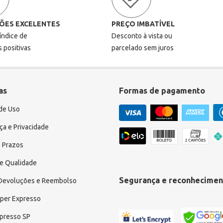
ÕES EXCELENTES
PREÇO IMBATÍVEL
 índice de
Desconto à vista ou
s positivas
parcelado sem juros
as
Formas de pagamento
de Uso
a e Privacidade
 Prazos
e Qualidade
Segurança e reconhecimen
 Devoluções e Reembolso
uper Expresso
xpresso SP