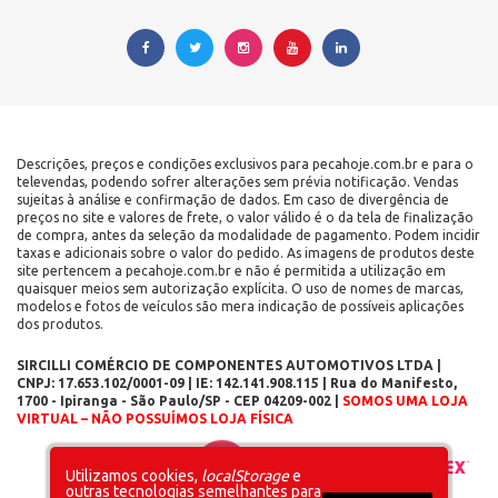
Descrições, preços e condições exclusivos para pecahoje.com.br e para o
televendas, podendo sofrer alterações sem prévia notificação. Vendas
sujeitas à análise e confirmação de dados. Em caso de divergência de
preços no site e valores de frete, o valor válido é o da tela de finalização
de compra, antes da seleção da modalidade de pagamento. Podem incidir
taxas e adicionais sobre o valor do pedido. As imagens de produtos deste
site pertencem a pecahoje.com.br e não é permitida a utilização em
quaisquer meios sem autorização explícita. O uso de nomes de marcas,
modelos e fotos de veículos são mera indicação de possíveis aplicações
dos produtos.
SIRCILLI COMÉRCIO DE COMPONENTES AUTOMOTIVOS LTDA |
CNPJ: 17.653.102/0001-09 | IE: 142.141.908.115 | Rua do Manifesto,
1700 - Ipiranga - São Paulo/SP - CEP 04209-002 |
SOMOS UMA LOJA
VIRTUAL – NÃO POSSUÍMOS LOJA FÍSICA
Layout inicial
Plataforma
Utilizamos cookies,
localStorage
e
outras tecnologias semelhantes para