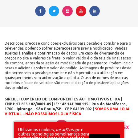
Descrições, preços e condições exclusivos para pecahoje.com.br e para o
televendas, podendo sofrer alterações sem prévia notificação. Vendas
sujeitas à análise e confirmação de dados. Em caso de divergência de
preços no site e valores de frete, o valor válido é o da tela de finalização
de compra, antes da seleção da modalidade de pagamento. Podem incidir
taxas e adicionais sobre o valor do pedido. As imagens de produtos deste
site pertencem a pecahoje.com.br e não é permitida a utilização em
quaisquer meios sem autorização explícita. O uso de nomes de marcas,
modelos e fotos de veículos são mera indicação de possíveis aplicações
dos produtos.
SIRCILLI COMÉRCIO DE COMPONENTES AUTOMOTIVOS LTDA |
CNPJ: 17.653.102/0001-09 | IE: 142.141.908.115 | Rua do Manifesto,
1700 - Ipiranga - São Paulo/SP - CEP 04209-002 |
SOMOS UMA LOJA
VIRTUAL – NÃO POSSUÍMOS LOJA FÍSICA
Layout inicial
Plataforma
Utilizamos cookies,
localStorage
e
outras tecnologias semelhantes para