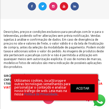
Descrições, preços e condições exclusivos para pecahoje.com.br e para o
televendas, podendo sofrer alterações sem prévia notificação. Vendas
sujeitas à análise e confirmação de dados. Em caso de divergência de
preços no site e valores de frete, o valor válido é o da tela de finalização
de compra, antes da seleção da modalidade de pagamento. Podem incidir
taxas e adicionais sobre o valor do pedido. As imagens de produtos deste
site pertencem a pecahoje.com.br e não é permitida a utilização em
quaisquer meios sem autorização explícita. O uso de nomes de marcas,
modelos e fotos de veículos são mera indicação de possíveis aplicações
dos produtos.
SIRCILLI COMÉRCIO DE COMPONENTES AUTOMOTIVOS LTDA |
CNPJ: 17.653.102/0001-09 | IE: 142.141.908.115 | Rua do Manifesto,
Utilizamos cookies,
localStorage
e
1700 - Ipiranga - São Paulo/SP - CEP 04209-002 |
SOMOS UMA LOJA
outras tecnologias semelhantes para
personalizar o conteúdo e analisar
VIRTUAL – NÃO POSSUÍMOS LOJA FÍSICA
ACEITAR
nosso tráfego de web. Leia mais na
nossa
Política de Privacidade
.
Layout inicial
Plataforma