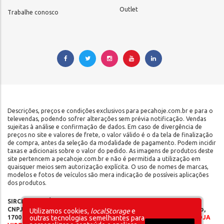
Outlet
Trabalhe conosco
Descrições, preços e condições exclusivos para pecahoje.com.br e para o
televendas, podendo sofrer alterações sem prévia notificação. Vendas
sujeitas à análise e confirmação de dados. Em caso de divergência de
preços no site e valores de frete, o valor válido é o da tela de finalização
de compra, antes da seleção da modalidade de pagamento. Podem incidir
taxas e adicionais sobre o valor do pedido. As imagens de produtos deste
site pertencem a pecahoje.com.br e não é permitida a utilização em
quaisquer meios sem autorização explícita. O uso de nomes de marcas,
modelos e fotos de veículos são mera indicação de possíveis aplicações
dos produtos.
SIRCILLI COMÉRCIO DE COMPONENTES AUTOMOTIVOS LTDA |
CNPJ: 17.653.102/0001-09 | IE: 142.141.908.115 | Rua do Manifesto,
Utilizamos cookies,
localStorage
e
1700 - Ipiranga - São Paulo/SP - CEP 04209-002 |
SOMOS UMA LOJA
outras tecnologias semelhantes para