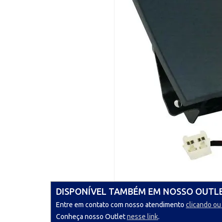
DISPONÍVEL TAMBÉM EM NOSSO OUTL
Entre em contato com nosso atendimento
clicando ou
Conheça nosso Outlet
nesse link
.