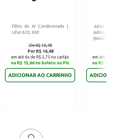
Filtro do Ar Condicionado |
Junta do Coleto
Lifan 620, X60
Admissão (Coletor Met
(Metal) | Lifan 320
De R$ 16,48
De R$ 20,53
Por R$ 16,48
Por R$ 12,07
em até 6x de R$ 2,75 no cartão
em até 6x de R$ 2,01 no
ou R$ 15,66 no boleto ou Pix
ou R$ 11,47 no boleto
ADICIONAR AO CARRINHO
ADICIONAR AO CAR