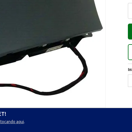
I
ET!
 tocando aqui
.