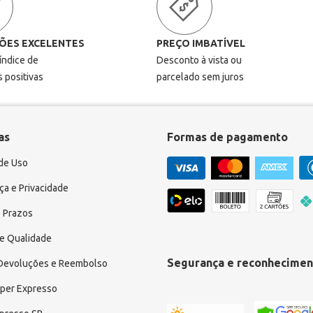
ÕES EXCELENTES
PREÇO IMBATÍVEL
 índice de
Desconto à vista ou
s positivas
parcelado sem juros
as
Formas de pagamento
de Uso
a e Privacidade
 Prazos
e Qualidade
Segurança e reconhecimen
 Devoluções e Reembolso
uper Expresso