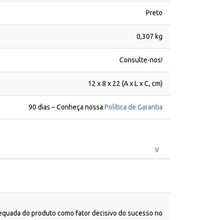
Preto
0,307 kg
Consulte-nos!
12 x 8 x 22 (A x L x C, cm)
90 dias – Conheça nossa
Política de Garantia
dequada do produto como fator decisivo do sucesso no