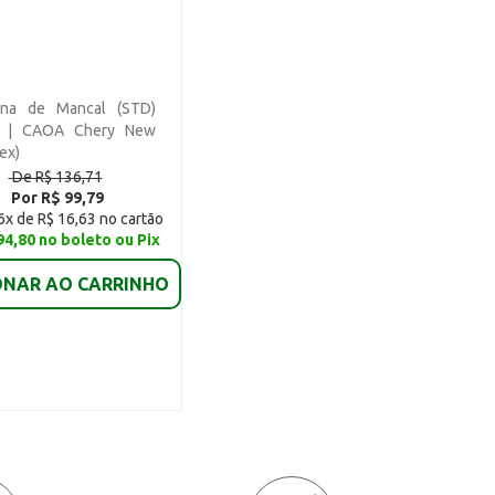
ina de Mancal (STD)
) | CAOA Chery New
ex)
De R$ 136,71
Por R$ 99,79
6x de R$ 16,63 no cartão
94,80 no boleto ou Pix
ONAR AO CARRINHO