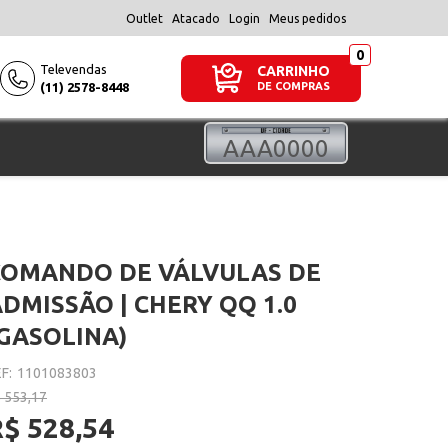
Outlet
Atacado
Login
Meus pedidos
Televendas
CARRINHO
(11) 2578-8448
DE COMPRAS
COMANDO DE VÁLVULAS DE
DMISSÃO | CHERY QQ 1.0
(GASOLINA)
F:
1101083803
 553,17
R$ 528,54