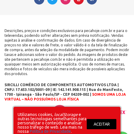
Descrições, preços e condições exclusivos para pecahoje.com.br e para o
televendas, podendo sofrer alterações sem prévia notificação. Vendas
sujeitas à análise e confirmação de dados. Em caso de divergência de
preços no site e valores de frete, o valor válido é o da tela de finalização
de compra, antes da seleção da modalidade de pagamento. Podem incidir
taxas e adicionais sobre o valor do pedido. As imagens de produtos deste
site pertencem a pecahoje.com.br e não é permitida a utilização em
quaisquer meios sem autorização explícita. O uso de nomes de marcas,
modelos e fotos de veículos são mera indicação de possíveis aplicações
dos produtos.
SIRCILLI COMÉRCIO DE COMPONENTES AUTOMOTIVOS LTDA |
CNPJ: 17.653.102/0001-09 | IE: 142.141.908.115 | Rua do Manifesto,
1700 - Ipiranga - São Paulo/SP - CEP 04209-002 |
SOMOS UMA LOJA
VIRTUAL – NÃO POSSUÍMOS LOJA FÍSICA
Layout inicial
Plataforma
Utilizamos cookies,
localStorage
e
outras tecnologias semelhantes para
personalizar o conteúdo e analisar
ACEITAR
nosso tráfego de web. Leia mais na
nossa
Política de Privacidade
.