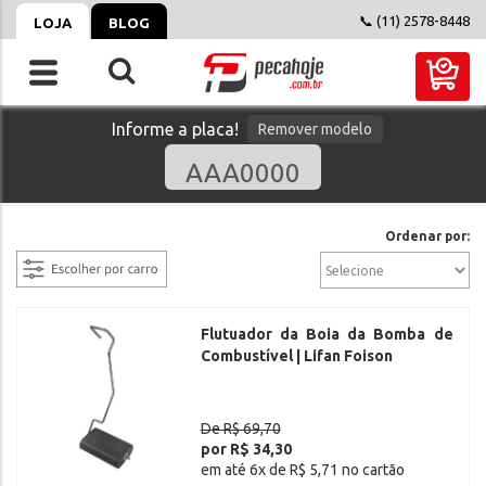
📞 (11) 2578-8448
LOJA
BLOG
Informe a placa!
Remover modelo
filtrar
Ordenar por:
Flutuador da Boia da Bomba de
Combustível | Lifan Foison
De R$ 69,70
por R$ 34,30
em até 6x de R$ 5,71 no cartão