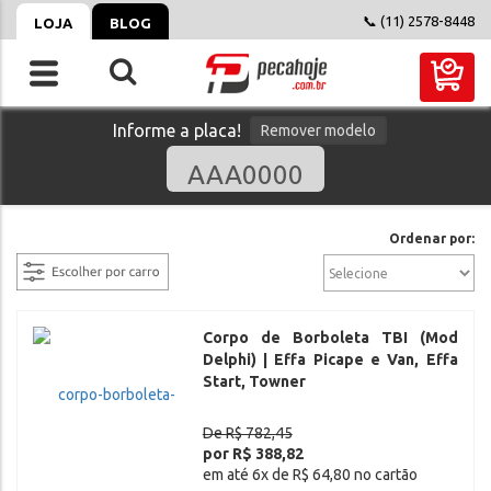
📞 (11) 2578-8448
LOJA
BLOG
Informe a placa!
Remover modelo
filtrar
Ordenar por:
Corpo de Borboleta TBI (Mod
Delphi) | Effa Picape e Van, Effa
Start, Towner
De R$ 782,45
por R$ 388,82
em até 6x de R$ 64,80 no cartão