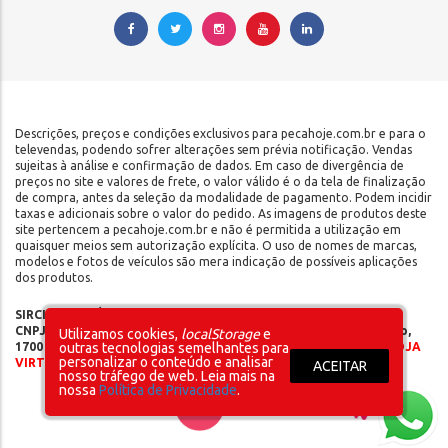
Descrições, preços e condições exclusivos para pecahoje.com.br e para o
televendas, podendo sofrer alterações sem prévia notificação. Vendas
sujeitas à análise e confirmação de dados. Em caso de divergência de
preços no site e valores de frete, o valor válido é o da tela de finalização
de compra, antes da seleção da modalidade de pagamento. Podem incidir
taxas e adicionais sobre o valor do pedido. As imagens de produtos deste
site pertencem a pecahoje.com.br e não é permitida a utilização em
quaisquer meios sem autorização explícita. O uso de nomes de marcas,
modelos e fotos de veículos são mera indicação de possíveis aplicações
dos produtos.
SIRCILLI COMÉRCIO DE COMPONENTES AUTOMOTIVOS LTDA |
CNPJ: 17.653.102/0001-09 | IE: 142.141.908.115 | Rua do Manifesto,
Utilizamos cookies,
localStorage
e
1700 - Ipiranga - São Paulo/SP - CEP 04209-002 |
SOMOS UMA LOJA
outras tecnologias semelhantes para
personalizar o conteúdo e analisar
VIRTUAL – NÃO POSSUÍMOS LOJA FÍSICA
ACEITAR
nosso tráfego de web. Leia mais na
nossa
Política de Privacidade
.
Layout inicial
Plataforma