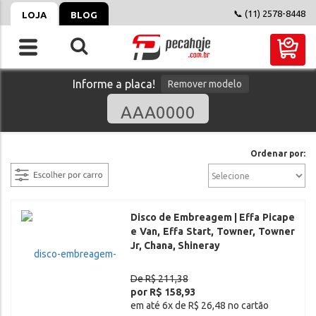
📞 (11) 2578-8448
LOJA
BLOG
Informe a placa!
Remover modelo
filtrar
Ordenar por:
Disco de Embreagem | Effa Picape
e Van, Effa Start, Towner, Towner
Jr, Chana, Shineray
De R$ 211,38
por R$ 158,93
em até 6x de R$ 26,48 no cartão