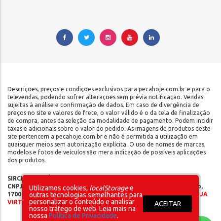
Descrições, preços e condições exclusivos para pecahoje.com.br e para o
televendas, podendo sofrer alterações sem prévia notificação. Vendas
sujeitas à análise e confirmação de dados. Em caso de divergência de
preços no site e valores de frete, o valor válido é o da tela de finalização
de compra, antes da seleção da modalidade de pagamento. Podem incidir
taxas e adicionais sobre o valor do pedido. As imagens de produtos deste
site pertencem a pecahoje.com.br e não é permitida a utilização em
quaisquer meios sem autorização explícita. O uso de nomes de marcas,
modelos e fotos de veículos são mera indicação de possíveis aplicações
dos produtos.
SIRCILLI COMÉRCIO DE COMPONENTES AUTOMOTIVOS LTDA |
CNPJ: 17.653.102/0001-09 | IE: 142.141.908.115 | Rua do Manifesto,
Utilizamos cookies,
localStorage
e
1700 - Ipiranga - São Paulo/SP - CEP 04209-002 |
SOMOS UMA LOJA
outras tecnologias semelhantes para
personalizar o conteúdo e analisar
VIRTUAL – NÃO POSSUÍMOS LOJA FÍSICA
ACEITAR
nosso tráfego de web. Leia mais na
nossa
Política de Privacidade
.