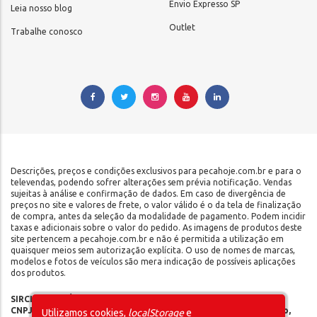
Envio Expresso SP
Leia nosso blog
Outlet
Trabalhe conosco
Descrições, preços e condições exclusivos para pecahoje.com.br e para o
televendas, podendo sofrer alterações sem prévia notificação. Vendas
sujeitas à análise e confirmação de dados. Em caso de divergência de
preços no site e valores de frete, o valor válido é o da tela de finalização
de compra, antes da seleção da modalidade de pagamento. Podem incidir
taxas e adicionais sobre o valor do pedido. As imagens de produtos deste
site pertencem a pecahoje.com.br e não é permitida a utilização em
quaisquer meios sem autorização explícita. O uso de nomes de marcas,
modelos e fotos de veículos são mera indicação de possíveis aplicações
dos produtos.
SIRCILLI COMÉRCIO DE COMPONENTES AUTOMOTIVOS LTDA |
CNPJ: 17.653.102/0001-09 | IE: 142.141.908.115 | Rua do Manifesto,
Utilizamos cookies,
localStorage
e