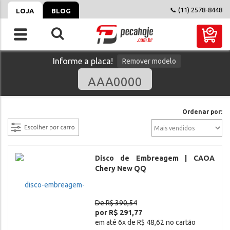
📞 (11) 2578-8448
LOJA
BLOG
Informe a placa!
Remover modelo
filtrar
Ordenar por:
Disco de Embreagem | CAOA
Chery New QQ
De R$ 390,54
por R$ 291,77
em até 6x de R$ 48,62 no cartão