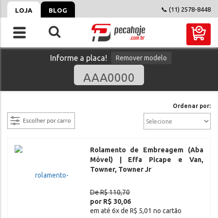
📞 (11) 2578-8448
LOJA
BLOG
Informe a placa!
Remover modelo
filtrar
Ordenar por:
Rolamento de Embreagem (Aba
Móvel) | Effa Picape e Van,
Towner, Towner Jr
De R$ 110,70
por R$ 30,06
em até 6x de R$ 5,01 no cartão