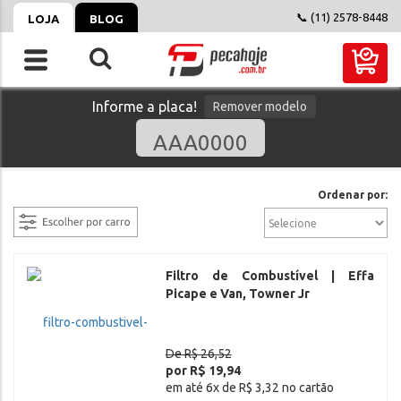
📞 (11) 2578-8448
LOJA
BLOG
Informe a placa!
Remover modelo
filtrar
Ordenar por:
Filtro de Combustível | Effa
Picape e Van, Towner Jr
De R$ 26,52
por R$ 19,94
em até 6x de R$ 3,32 no cartão