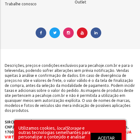
Outlet
Trabalhe conosco
Descrições, preços e condições exclusivos para pecahoje.com.br e para o
televendas, podendo sofrer alterações sem prévia notificação. Vendas
sujeitas à análise e confirmação de dados. Em caso de divergência de
preços no site e valores de frete, o valor válido é o da tela de finalização
de compra, antes da seleção da modalidade de pagamento. Podem incidir
taxas e adicionais sobre o valor do pedido. As imagens de produtos deste
site pertencem a pecahoje.com.br e não é permitida a utilização em
quaisquer meios sem autorização explícita. O uso de nomes de marcas,
modelos e fotos de veículos são mera indicação de possíveis aplicações
dos produtos.
SIRCILLI COMÉRCIO DE COMPONENTES AUTOMOTIVOS LTDA |
CNPJ: 17.653.102/0001-09 | IE: 142.141.908.115 | Rua do Manifesto,
Utilizamos cookies,
localStorage
e
1700 - Ipiranga - São Paulo/SP - CEP 04209-002 |
SOMOS UMA LOJA
outras tecnologias semelhantes para
personalizar o conteúdo e analisar
VIRTUAL – NÃO POSSUÍMOS LOJA FÍSICA
ACEITAR