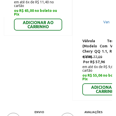
em até 6x de R$ 11,40 no
cartão
ou R$ 65,00 no boleto ou
Pix
ADICIONAR AO
CARRINHO
Válvula Termo
(Modelo Com Ved
Chery QQ 1.1, Rel
e Van
De R$ 77,09
Por R$ 57,96
em até 6x de R$ 9,66
cartão
ou R$ 55,06 no bol
Pix
ADICIONAR
CARRINH
ENVIO
AVALIAÇÕES