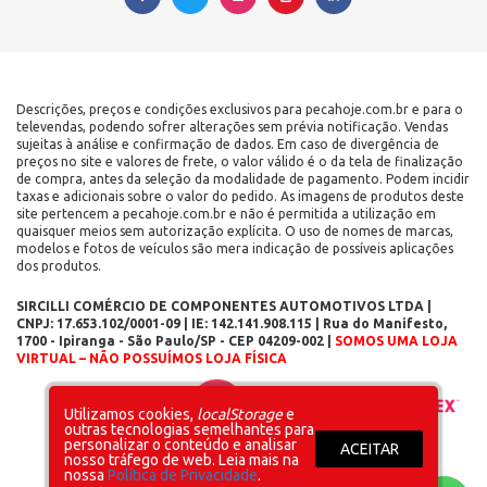
Descrições, preços e condições exclusivos para pecahoje.com.br e para o
televendas, podendo sofrer alterações sem prévia notificação. Vendas
sujeitas à análise e confirmação de dados. Em caso de divergência de
preços no site e valores de frete, o valor válido é o da tela de finalização
de compra, antes da seleção da modalidade de pagamento. Podem incidir
taxas e adicionais sobre o valor do pedido. As imagens de produtos deste
site pertencem a pecahoje.com.br e não é permitida a utilização em
quaisquer meios sem autorização explícita. O uso de nomes de marcas,
modelos e fotos de veículos são mera indicação de possíveis aplicações
dos produtos.
SIRCILLI COMÉRCIO DE COMPONENTES AUTOMOTIVOS LTDA |
CNPJ: 17.653.102/0001-09 | IE: 142.141.908.115 | Rua do Manifesto,
1700 - Ipiranga - São Paulo/SP - CEP 04209-002 |
SOMOS UMA LOJA
VIRTUAL – NÃO POSSUÍMOS LOJA FÍSICA
Layout inicial
Plataforma
Utilizamos cookies,
localStorage
e
outras tecnologias semelhantes para
personalizar o conteúdo e analisar
ACEITAR
nosso tráfego de web. Leia mais na
nossa
Política de Privacidade
.