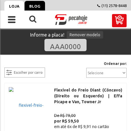
📞 (11) 2578-8448
LOJA
BLOG
Informe a placa!
Remover modelo
filtrar
Ordenar por:
Flexível do Freio Diant (Côncavo)
(Direito ou Esquerdo) | Effa
Picape e Van, Towner Jr
De R$ 79,00
por R$ 59,50
em até 6x de R$ 9,91 no cartão