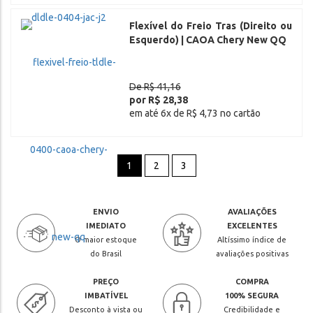
Flexível do Freio Tras (Direito ou
Esquerdo) | CAOA Chery New QQ
De R$ 41,16
por R$ 28,38
em até 6x de R$ 4,73 no cartão
1
2
3
ENVIO
AVALIAÇÕES
IMEDIATO
EXCELENTES
O maior estoque
Altíssimo índice de
do Brasil
avaliações positivas
PREÇO
COMPRA
IMBATÍVEL
100% SEGURA
Desconto à vista ou
Credibilidade e