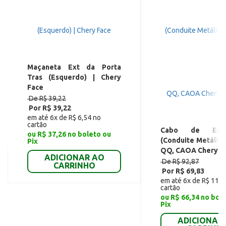
Maçaneta Ext da Porta
Tras (Esquerdo) | Chery
Face
De R$ 39,22
Por R$ 39,22
em até 6x de R$ 6,54 no
cartão
Cabo de Emb
ou R$ 37,26 no boleto ou
(Conduite Metálico
Pix
QQ, CAOA Chery 
ADICIONAR AO
De R$ 92,87
CARRINHO
Por R$ 69,83
em até 6x de R$ 11,6
cartão
ou R$ 66,34 no bol
Pix
ADICIONAR