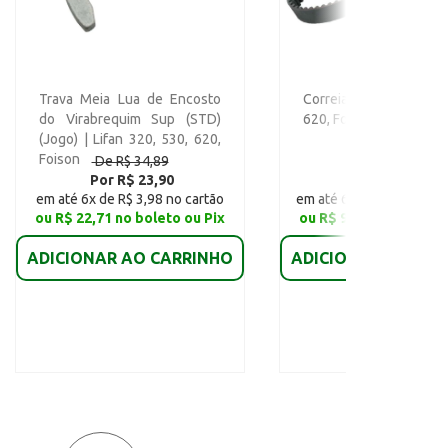
Trava Meia Lua de Encosto
Correia Dentada | Lifa
do Virabrequim Sup (STD)
620, Foison
(Jogo) | Lifan 320, 530, 620,
Foison
De R$ 34,89
De R$ 96,10
Por R$ 23,90
Por R$ 96,10
em até 6x de R$ 3,98 no cartão
em até 6x de R$ 16,02 no
ou R$ 22,71 no boleto ou Pix
ou R$ 91,29 no boleto
ADICIONAR AO CARRINHO
ADICIONAR AO CAR