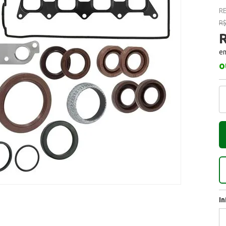
RE
R$
em
o
I