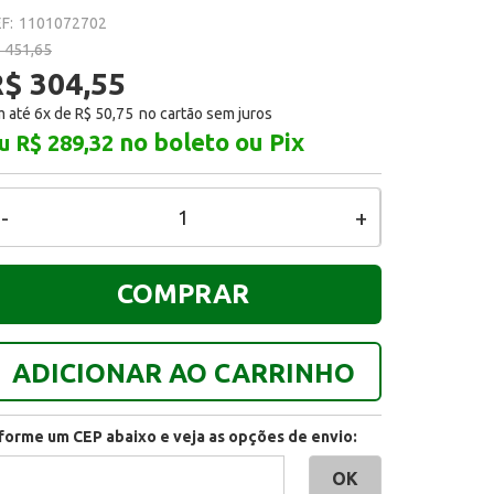
F:
1101072702
 451,65
R$ 304,55
 até 6x de
R$ 50,75
no boleto ou Pix
u R$ 289,32
-
+
COMPRAR
ADICIONAR AO CARRINHO
nforme um CEP abaixo e veja as opções de envio: