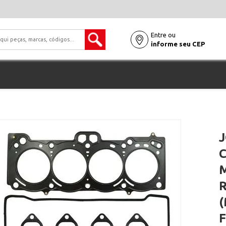
Entre ou
informe seu CEP
(