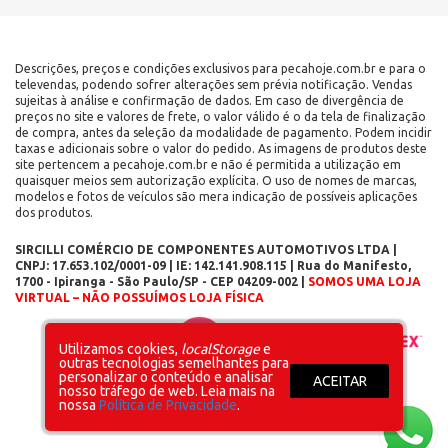
Descrições, preços e condições exclusivos para pecahoje.com.br e para o
televendas, podendo sofrer alterações sem prévia notificação. Vendas
sujeitas à análise e confirmação de dados. Em caso de divergência de
preços no site e valores de frete, o valor válido é o da tela de finalização
de compra, antes da seleção da modalidade de pagamento. Podem incidir
taxas e adicionais sobre o valor do pedido. As imagens de produtos deste
site pertencem a pecahoje.com.br e não é permitida a utilização em
quaisquer meios sem autorização explícita. O uso de nomes de marcas,
modelos e fotos de veículos são mera indicação de possíveis aplicações
dos produtos.
SIRCILLI COMÉRCIO DE COMPONENTES AUTOMOTIVOS LTDA |
CNPJ: 17.653.102/0001-09 | IE: 142.141.908.115 | Rua do Manifesto,
1700 - Ipiranga - São Paulo/SP - CEP 04209-002 |
SOMOS UMA LOJA
VIRTUAL – NÃO POSSUÍMOS LOJA FÍSICA
Layout inicial
Plataforma
Utilizamos cookies,
localStorage
e
outras tecnologias semelhantes para
personalizar o conteúdo e analisar
ACEITAR
nosso tráfego de web. Leia mais na
nossa
Política de Privacidade
.