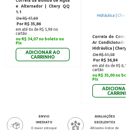
Correia da Bomba de Água
e Alternador | Chery QQ
1.1
De R$ 47,69
Por R$ 35,86
em até 6x de R$ 5,98 no
cartão
Correia do Compr
ou R$ 34,07 no boleto ou
Ar Condicionado e
Pix
Hidráulica | Chery 
ADICIONAR AO
De R$ 51,58
CARRINHO
Por R$ 36,84
em até 6x de R$ 6,14
cartão
ou R$ 35,00 no bol
Pix
ADICIONAR
CARRINH
ENVIO
AVALIAÇÕES
IMEDIATO
EXCELENTES
O maior estoque
Altíssimo índice de