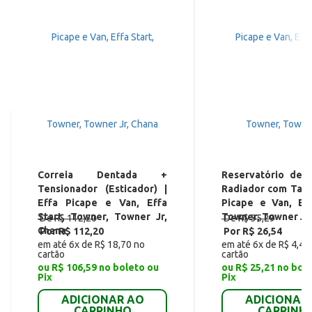
Correia Dentada +
Reservatório de 
Tensionador (Esticador) |
Radiador com Tamp
Effa Picape e Van, Effa
Picape e Van, Eff
Start, Towner, Towner Jr,
Towner, Towner Jr
De R$ 112,20
De R$ 35,29
Chana
Por R$ 112,20
Por R$ 26,54
em até 6x de R$ 18,70 no
em até 6x de R$ 4,42
cartão
cartão
ou R$ 106,59 no boleto ou
ou R$ 25,21 no bol
Pix
Pix
ADICIONAR AO
ADICIONAR
CARRINHO
CARRINH