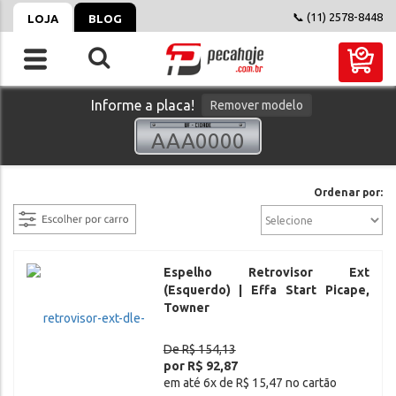
📞 (11) 2578-8448
LOJA
BLOG
Informe a placa!
Remover modelo
filtrar
Ordenar por:
Espelho Retrovisor Ext
(Esquerdo) | Effa Start Picape,
Towner
De R$ 154,13
por R$ 92,87
em até 6x de R$ 15,47 no cartão