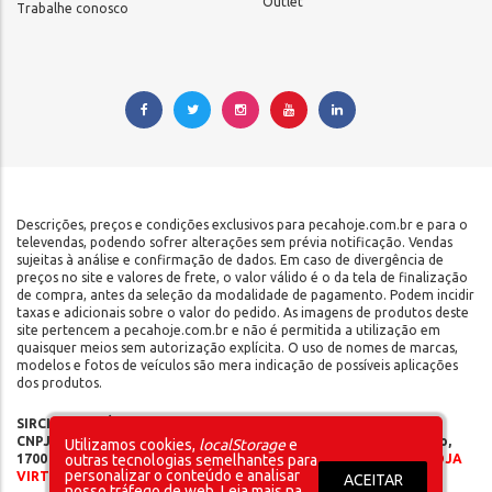
Outlet
Trabalhe conosco
Descrições, preços e condições exclusivos para pecahoje.com.br e para o
televendas, podendo sofrer alterações sem prévia notificação. Vendas
sujeitas à análise e confirmação de dados. Em caso de divergência de
preços no site e valores de frete, o valor válido é o da tela de finalização
de compra, antes da seleção da modalidade de pagamento. Podem incidir
taxas e adicionais sobre o valor do pedido. As imagens de produtos deste
site pertencem a pecahoje.com.br e não é permitida a utilização em
quaisquer meios sem autorização explícita. O uso de nomes de marcas,
modelos e fotos de veículos são mera indicação de possíveis aplicações
dos produtos.
SIRCILLI COMÉRCIO DE COMPONENTES AUTOMOTIVOS LTDA |
CNPJ: 17.653.102/0001-09 | IE: 142.141.908.115 | Rua do Manifesto,
Utilizamos cookies,
localStorage
e
1700 - Ipiranga - São Paulo/SP - CEP 04209-002 |
SOMOS UMA LOJA
outras tecnologias semelhantes para
personalizar o conteúdo e analisar
VIRTUAL – NÃO POSSUÍMOS LOJA FÍSICA
ACEITAR
nosso tráfego de web. Leia mais na