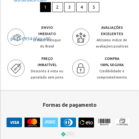
1
2
3
4
5
ENVIO
AVALIAÇÕES
IMEDIATO
EXCELENTES
O maior estoque
Altíssimo índice de
do Brasil
avaliações positivas
PREÇO
COMPRA
IMBATÍVEL
100% SEGURA
Desconto à vista ou
Credibilidade e
parcelado sem juros
comprometimento
Formas de pagamento