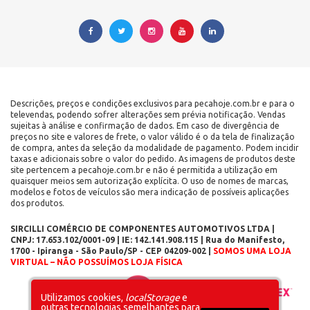
Descrições, preços e condições exclusivos para pecahoje.com.br e para o
televendas, podendo sofrer alterações sem prévia notificação. Vendas
sujeitas à análise e confirmação de dados. Em caso de divergência de
preços no site e valores de frete, o valor válido é o da tela de finalização
de compra, antes da seleção da modalidade de pagamento. Podem incidir
taxas e adicionais sobre o valor do pedido. As imagens de produtos deste
site pertencem a pecahoje.com.br e não é permitida a utilização em
quaisquer meios sem autorização explícita. O uso de nomes de marcas,
modelos e fotos de veículos são mera indicação de possíveis aplicações
dos produtos.
SIRCILLI COMÉRCIO DE COMPONENTES AUTOMOTIVOS LTDA |
CNPJ: 17.653.102/0001-09 | IE: 142.141.908.115 | Rua do Manifesto,
1700 - Ipiranga - São Paulo/SP - CEP 04209-002 |
SOMOS UMA LOJA
VIRTUAL – NÃO POSSUÍMOS LOJA FÍSICA
Layout inicial
Plataforma
Utilizamos cookies,
localStorage
e
outras tecnologias semelhantes para