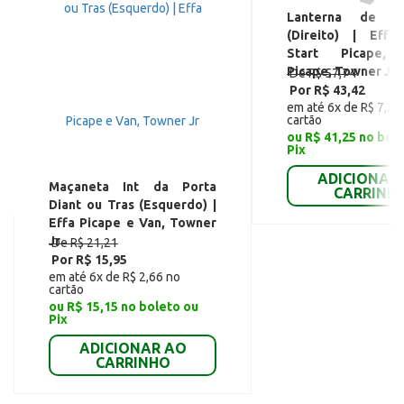
Lanterna de R
(Direito) | Effa
Start Picape,
Picape, Towner Jr
De R$ 57,74
Por R$ 43,42
em até 6x de R$ 7,24
cartão
ou R$ 41,25 no bol
Pix
ADICIONAR
Maçaneta Int da Porta
CARRINH
Diant ou Tras (Esquerdo) |
Effa Picape e Van, Towner
Jr
De R$ 21,21
Por R$ 15,95
em até 6x de R$ 2,66 no
cartão
ou R$ 15,15 no boleto ou
Pix
ADICIONAR AO
CARRINHO