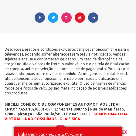
Descrições, preços e condições exclusivos para pecahoje.com.br e para o
televendas, podendo sofrer alterações sem prévia notificação. Vendas
sujeitas à análise e confirmação de dados. Em caso de divergência de
preços no site e valores de frete, o valor válido é o da tela de finalização
de compra, antes da seleção da modalidade de pagamento. Podem incidir
taxas e adicionais sobre o valor do pedido. As imagens de produtos deste
site pertencem a pecahoje.com.br e não é permitida a utilização em
quaisquer meios sem autorização explícita. O uso de nomes de marcas,
modelos e fotos de veículos são mera indicação de possíveis aplicações
dos produtos.
SIRCILLI COMÉRCIO DE COMPONENTES AUTOMOTIVOS LTDA |
CNPJ: 17.653.102/0001-09 | IE: 142.141.908.115 | Rua do Manifesto,
1700 - Ipiranga - São Paulo/SP - CEP 04209-002 |
SOMOS UMA LOJA
VIRTUAL – NÃO POSSUÍMOS LOJA FÍSICA
Layout inicial
Plataforma
Utilizamos cookies,
localStorage
e