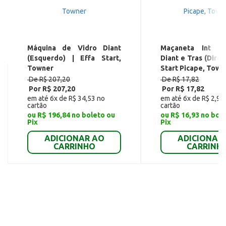
Máquina de Vidro Diant
Maçaneta Int d
(Esquerdo) | Effa Start,
Diant e Tras (Direit
Towner
Start Picape, Town
De R$ 207,20
De R$ 17,82
Por R$ 207,20
Por R$ 17,82
em até 6x de R$ 34,53 no
em até 6x de R$ 2,97
cartão
cartão
ou R$ 196,84 no boleto ou
ou R$ 16,93 no bol
Pix
Pix
ADICIONAR AO
ADICIONAR
CARRINHO
CARRINH