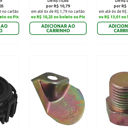
89
De R$ 15,68
De R$ 
05
por R$ 10,79
por R$ 
0 no cartão
em até 6x de R$ 1,79 no cartão
em até 6x de R$ 
eto ou Pix
ou R$ 10,25 no boleto ou Pix
ou R$ 13,01 no 
 AO
ADICIONAR AO
ADICIO
O
CARRINHO
CARR