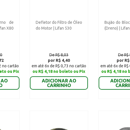
orno de
Defletor do Filtro de Óleo
Bujão do Blo
ifan X80
do Motor | Lifan 530
(Dreno) | Lifa
00
De R$ 8,03
De R$ 
72
por R$ 4,40
por R$
2 no cartão
em até 6x de R$ 0,73 no cartão
em até 6x de R$ 
eto ou Pix
ou R$ 4,18 no boleto ou Pix
ou R$ 4,18 no 
 AO
ADICIONAR AO
ADICIO
O
CARRINHO
CARR