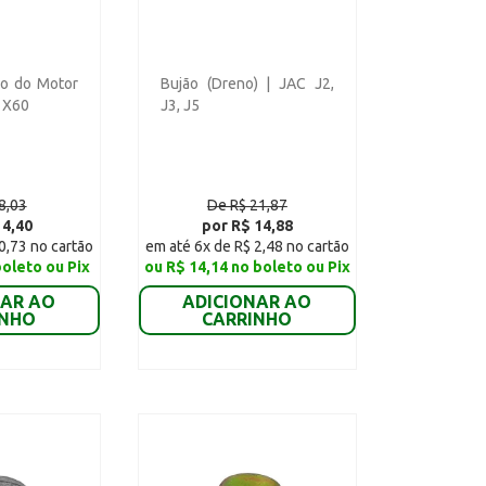
co do Motor
Bujão (Dreno) | JAC J2,
n X60
J3, J5
8,03
De R$ 21,87
 4,40
por R$ 14,88
0,73 no cartão
em até 6x de R$ 2,48 no cartão
boleto ou Pix
ou R$ 14,14 no boleto ou Pix
NAR AO
ADICIONAR AO
INHO
CARRINHO