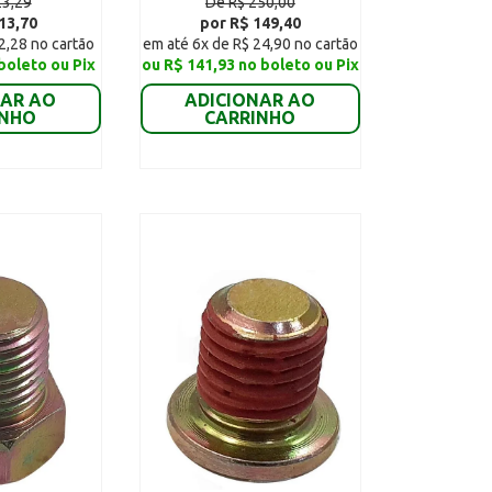
23,29
De R$ 250,00
13,70
por R$ 149,40
2,28 no cartão
em até 6x de R$ 24,90 no cartão
boleto ou Pix
ou R$ 141,93 no boleto ou Pix
NAR AO
ADICIONAR AO
INHO
CARRINHO