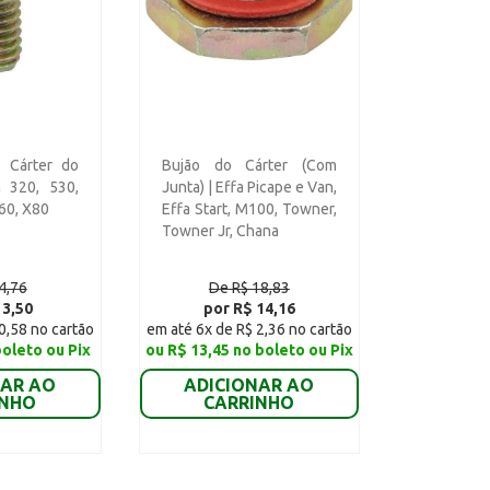
o Cárter do
Bujão do Cárter (Com
n 320, 530,
Junta) | Effa Picape e Van,
X60, X80
Effa Start, M100, Towner,
Towner Jr, Chana
4,76
De R$ 18,83
 3,50
por R$ 14,16
0,58 no cartão
em até 6x de R$ 2,36 no cartão
boleto ou Pix
ou R$ 13,45 no boleto ou Pix
NAR AO
ADICIONAR AO
INHO
CARRINHO