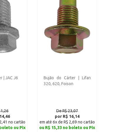
r | JAC J6
Bujão do Cárter | Lifan
320, 620, Foison
21,26
De R$ 23,07
14,46
por R$ 16,14
2,41 no cartão
em até 6x de R$ 2,69 no cartão
boleto ou Pix
ou R$ 15,33 no boleto ou Pix