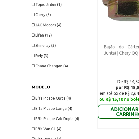
Topic Jinbei (1)
Chery (6)
JAC Motors (4)
Lifan (12)
Shineray (3)
Bujão do Cárte
Junta) | Chery QQ
Rely (3)
Chana Changan (4)
De R$ 24,5
MODELO
por R$ 15,
em até 6x de R$ 2,64
Effa Picape Curta (4)
ou R$ 15,10 no bol
Effa Picape Longa (4)
ADICIONAR
CARRINH
Effa Picape Cab Dupla (4)
Effa Van G1 (4)