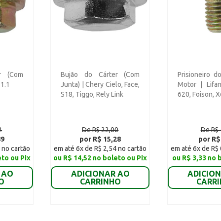
r (Com
Bujão do Cárter (Com
Prisioneiro d
 1.1
Junta) | Chery Cielo, Face,
Motor | Lifa
S18, Tiggo, Rely Link
620, Foison, 
2
De R$ 22,00
De R$ 
89
por R$ 15,28
por R$
 no cartão
em até 6x de R$ 2,54 no cartão
em até 6x de R$ 
eto ou Pix
ou R$ 14,52 no boleto ou Pix
ou R$ 3,33 no 
 AO
ADICIONAR AO
ADICIO
O
CARRINHO
CARR