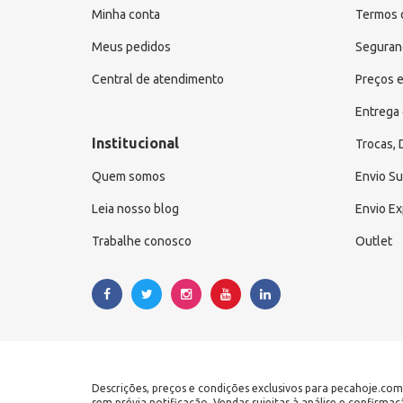
Minha conta
Termos 
Chana Van Family (4)
Meus pedidos
Seguranç
Chana Furgão Utility (4)
Central de atendimento
Preços e
Changan Van Family (4)
Changan Furgão Utility (4)
Entrega 
Institucional
Trocas,
Quem somos
Envio S
Leia nosso blog
Envio E
Trabalhe conosco
Outlet
Descrições, preços e condições exclusivos para pecahoje.com
sem prévia notificação. Vendas sujeitas à análise e confirma