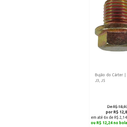
Lifan 320 (4)
Lifan 530 (4)
Lifan 620 (5)
Lifan Foison Picape (4)
Lifan Foison Van (4)
Lifan X60 G1 (3)
Lifan X60 G2 (3)
Lifan X60 G3 - Manual (3)
Bujão do Cárter |
Lifan X60 - Automático (3)
J3, J5
Lifan X80 (5)
Shineray T20 Picape (3)
Shineray T22 Picape Cab
De R$ 18,9
Dupla (3)
por R$ 12,
em até 6x de R$ 2,14
Shineray A9 Van (3)
ou R$ 12,24 no bol
Shineray A9 Furgão (3)