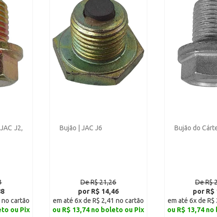
 JAC J2,
Bujão | JAC J6
Bujão do Cárte
3
De R$ 21,26
De R$ 
88
por R$ 14,46
por R$ 
 no cartão
em até 6x de R$ 2,41 no cartão
em até 6x de R$ 
eto ou Pix
ou R$ 13,74 no boleto ou Pix
ou R$ 13,74 no 