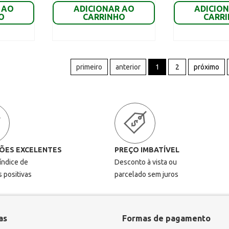
 AO
ADICIONAR AO
ADICIO
O
CARRINHO
CARR
primeiro
anterior
1
2
próximo
ÕES EXCELENTES
PREÇO IMBATÍVEL
 índice de
Desconto à vista ou
s positivas
parcelado sem juros
as
Formas de pagamento