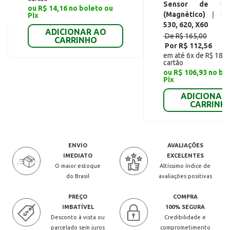
Sensor de Vel
ou R$ 14,16 no boleto ou
(Magnético) | Li
Pix
530, 620, X60
ADICIONAR AO
De R$ 165,00
CARRINHO
Por R$ 112,56
em até 6x de R$ 18,7
cartão
ou R$ 106,93 no bo
Pix
ADICIONAR
CARRINH
ENVIO
AVALIAÇÕES
IMEDIATO
EXCELENTES
O maior estoque
Altíssimo índice de
do Brasil
avaliações positivas
PREÇO
COMPRA
IMBATÍVEL
100% SEGURA
Desconto à vista ou
Credibilidade e
parcelado sem juros
comprometimento