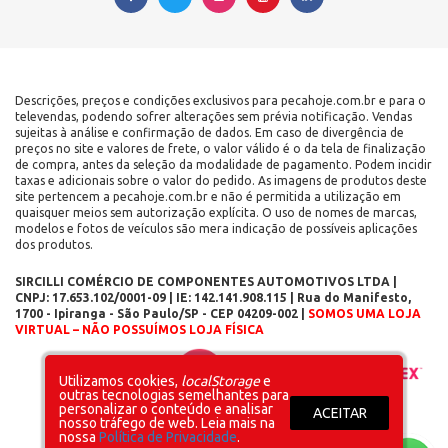
Descrições, preços e condições exclusivos para pecahoje.com.br e para o
televendas, podendo sofrer alterações sem prévia notificação. Vendas
sujeitas à análise e confirmação de dados. Em caso de divergência de
preços no site e valores de frete, o valor válido é o da tela de finalização
de compra, antes da seleção da modalidade de pagamento. Podem incidir
taxas e adicionais sobre o valor do pedido. As imagens de produtos deste
site pertencem a pecahoje.com.br e não é permitida a utilização em
quaisquer meios sem autorização explícita. O uso de nomes de marcas,
modelos e fotos de veículos são mera indicação de possíveis aplicações
dos produtos.
SIRCILLI COMÉRCIO DE COMPONENTES AUTOMOTIVOS LTDA |
CNPJ: 17.653.102/0001-09 | IE: 142.141.908.115 | Rua do Manifesto,
1700 - Ipiranga - São Paulo/SP - CEP 04209-002 |
SOMOS UMA LOJA
VIRTUAL – NÃO POSSUÍMOS LOJA FÍSICA
Layout inicial
Plataforma
Utilizamos cookies,
localStorage
e
outras tecnologias semelhantes para
personalizar o conteúdo e analisar
ACEITAR
nosso tráfego de web. Leia mais na
nossa
Política de Privacidade
.