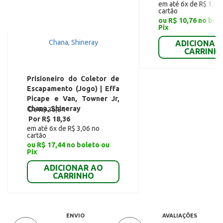
em até 6x de R$ 1,89
cartão
ou R$ 10,76 no bol
Pix
ADICIONAR
CARRINH
Prisioneiro do Coletor de
Escapamento (Jogo) | Effa
Picape e Van, Towner Jr,
Chana, Shineray
De R$ 36,84
Por R$ 18,36
em até 6x de R$ 3,06 no
cartão
ou R$ 17,44 no boleto ou
Pix
ADICIONAR AO
CARRINHO
ENVIO
AVALIAÇÕES