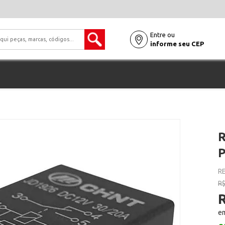
Entre ou
informe seu CEP
R
P
RE
R$
R
em