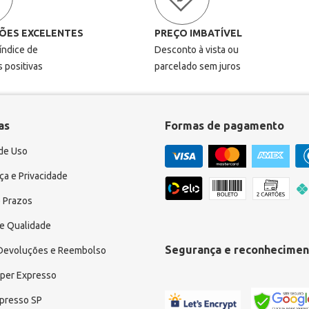
ÕES EXCELENTES
PREÇO IMBATÍVEL
 índice de
Desconto à vista ou
s positivas
parcelado sem juros
as
Formas de pagamento
de Uso
a e Privacidade
 Prazos
e Qualidade
Segurança e reconhecimen
 Devoluções e Reembolso
uper Expresso
xpresso SP