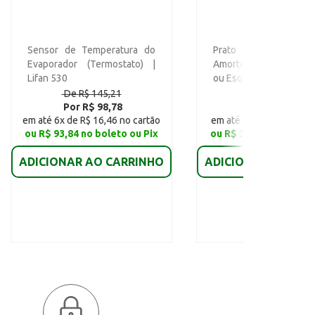
Sensor de Temperatura do
Prato Sup da Mo
Evaporador (Termostato) |
Amortecedor Diant (D
Lifan 530
ou Esquerdo) | Lifan 53
De R$ 145,21
De R$ 54,00
Por R$ 98,78
Por R$ 39,30
em até 6x de R$ 16,46 no cartão
em até 6x de R$ 6,55 no
ou R$ 93,84 no boleto ou Pix
ou R$ 37,33 no boleto
ADICIONAR AO CARRINHO
ADICIONAR AO CAR