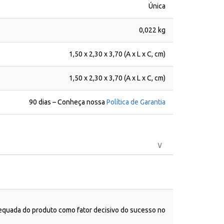
Única
0,022 kg
1,50 x 2,30 x 3,70 (A x L x C, cm)
1,50 x 2,30 x 3,70 (A x L x C, cm)
90 dias – Conheça nossa
Política de Garantia
dequada do produto como fator decisivo do sucesso no