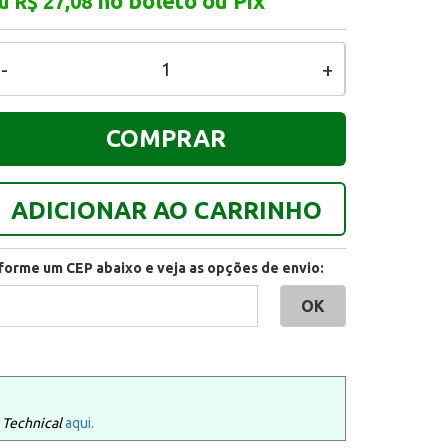
no boleto ou Pix
u R$ 27,08
-
+
COMPRAR
ADICIONAR AO CARRINHO
nforme um CEP abaixo e veja as opções de envio:
 Technical
aqui.