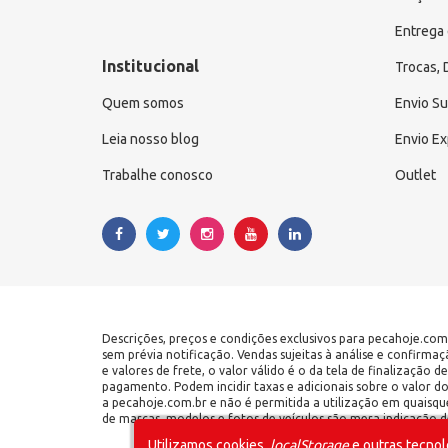
Entrega 
Institucional
Trocas,
Quem somos
Envio S
Leia nosso blog
Envio E
Trabalhe conosco
Outlet
Descrições, preços e condições exclusivos para pecahoje.com
sem prévia notificação. Vendas sujeitas à análise e confirma
e valores de frete, o valor válido é o da tela de finalização
pagamento. Podem incidir taxas e adicionais sobre o valor d
a pecahoje.com.br e não é permitida a utilização em quaisqu
de marcas, modelos e fotos de veículos são mera indicação de
Utilizamos cookies,
localStorage
e outras tecnol