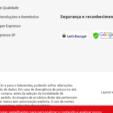
e Qualidade
Segurança e reconhecimen
 Devoluções e Reembolso
uper Expresso
xpresso SP
.br e para o televendas, podendo sofrer alterações
ção de dados. Em caso de divergência de preços no site
Layout i
 de compra, antes da seleção da modalidade de
o pedido. As imagens de produtos deste site pertencem
er meios sem autorização explícita. O uso de nomes
 possíveis aplicações dos produtos.
ogias semelhantes para personalizar o conteúdo e analisar nosso