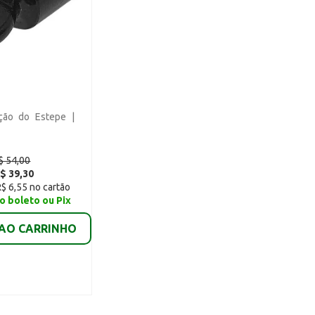
ção do Estepe |
$ 54,00
$ 39,30
R$ 6,55 no cartão
o boleto ou Pix
 AO CARRINHO