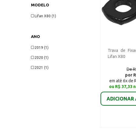
MODELO
Lifan X80 (1)
ANO
2019 (1)
Trava de Fixa
Lifan X80
2020 (1)
2021 (1)
De R
por R
em até 6x de 
ou R$ 37,33 n
ADICIONAR