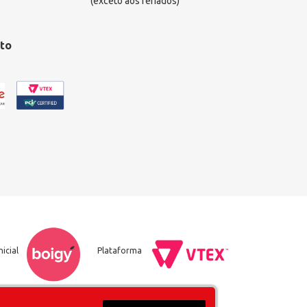
(exceto aos feriados)
to
nicial
Plataforma