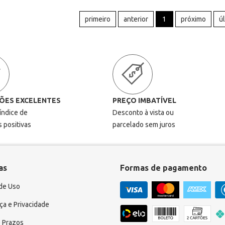
primeiro
anterior
1
próximo
ú
ÕES EXCELENTES
PREÇO IMBATÍVEL
 índice de
Desconto à vista ou
s positivas
parcelado sem juros
as
Formas de pagamento
de Uso
a e Privacidade
 Prazos